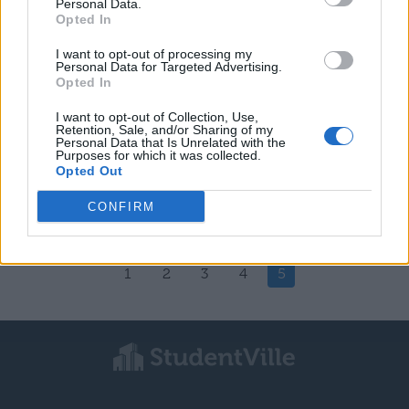
Personal Data.
TEMI DI ATTUALITÀ
Opted In
La degradazione della persona
I want to opt-out of processing my
alcolizzata
Personal Data for Targeted Advertising.
Opted In
I want to opt-out of Collection, Use,
Retention, Sale, and/or Sharing of my
TEMI DI ATTUALITÀ
Personal Data that Is Unrelated with the
L'aborto
Purposes for which it was collected.
Opted Out
CONFIRM
1
2
3
4
5