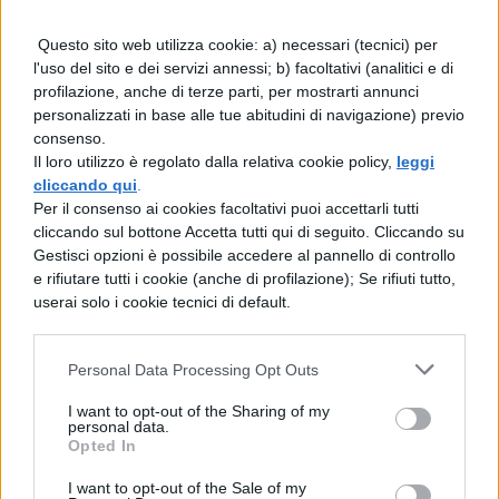
Maurizio Costanzo Show PROGRAMMA
Questo sito web utilizza cookie: a) necessari (tecnici) per
TV OPPURE NO?
l'uso del sito e dei servizi annessi; b) facoltativi (analitici e di
profilazione, anche di terze parti, per mostrarti annunci
personalizzati in base alle tue abitudini di navigazione) previo
consenso.
TEMI DI ATTUALITÀ
Il loro utilizzo è regolato dalla relativa cookie policy,
leggi
Immigrati clandestini - una ferita sociale
cliccando qui
.
Per il consenso ai cookies facoltativi puoi accettarli tutti
cliccando sul bottone Accetta tutti qui di seguito. Cliccando su
Gestisci opzioni è possibile accedere al pannello di controllo
TEMI DI ATTUALITÀ
e rifiutare tutti i cookie (anche di profilazione); Se rifiuti tutto,
Soluzioni del problema
userai solo i cookie tecnici di default.
dell'immigrazione in Italia
Personal Data Processing Opt Outs
TEMI DI ATTUALITÀ
I want to opt-out of the Sharing of my
personal data.
Tema sull'alcolismo
Opted In
I want to opt-out of the Sale of my