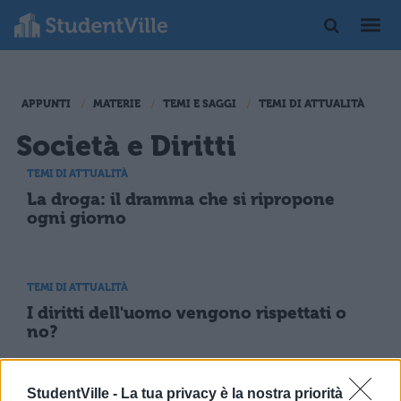
APPUNTI
MATERIE
TEMI E SAGGI
TEMI DI ATTUALITÀ
Società e Diritti
TEMI DI ATTUALITÀ
La droga: il dramma che si ripropone
ogni giorno
TEMI DI ATTUALITÀ
I diritti dell'uomo vengono rispettati o
no?
StudentVille -
La tua privacy è la nostra priorità
TEMI DI ATTUALITÀ