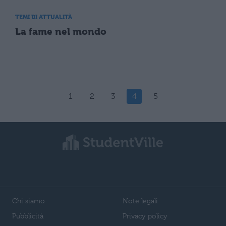
TEMI DI ATTUALITÀ
La fame nel mondo
1
2
3
4
5
Chi siamo
Note legali
Pubblicità
Privacy policy