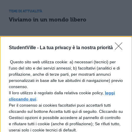
TEMI DI ATTUALITÀ
Viviamo in un mondo libero
TEMI DI ATTUALITÀ
StudentVille -
La tua privacy è la nostra priorità
La violenza negli stadi
Questo sito web utilizza cookie: a) necessari (tecnici) per
l'uso del sito e dei servizi annessi; b) facoltativi (analitici e di
TEMI DI ATTUALITÀ
profilazione, anche di terze parti, per mostrarti annunci
personalizzati in base alle tue abitudini di navigazione) previo
In Italia gli immigrati non riescono ad
consenso.
integrarsi, di chi è la responsabilità?
Il loro utilizzo è regolato dalla relativa cookie policy,
leggi
cliccando qui
.
Per il consenso ai cookies facoltativi puoi accettarli tutti
TEMI DI ATTUALITÀ
cliccando sul bottone Accetta tutti qui di seguito. Cliccando su
Gestisci opzioni è possibile accedere al pannello di controllo
L'aborto
e rifiutare tutti i cookie (anche di profilazione); Se rifiuti tutto,
userai solo i cookie tecnici di default.