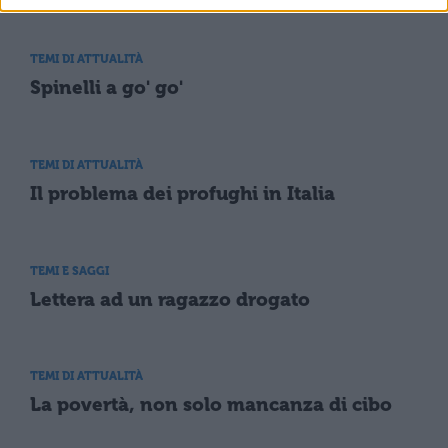
TEMI DI ATTUALITÀ
Spinelli a go' go'
TEMI DI ATTUALITÀ
Il problema dei profughi in Italia
TEMI E SAGGI
Lettera ad un ragazzo drogato
TEMI DI ATTUALITÀ
La povertà, non solo mancanza di cibo