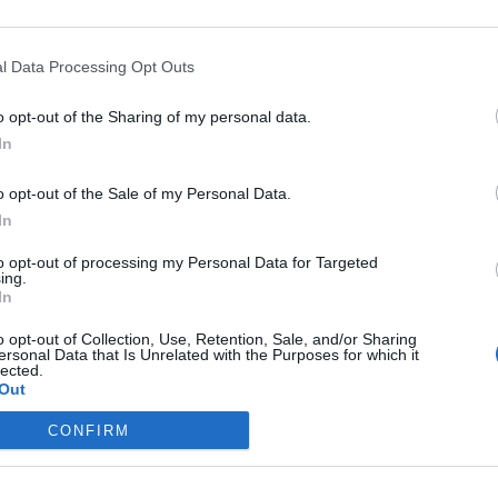
i
l Data Processing Opt Outs
o opt-out of the Sharing of my personal data.
In
GIA E SOCIOLOGIA
PSICOLOGIA E SOCIOLOGIA
o opt-out of the Sale of my Personal Data.
ogia: tappe essenziali
Sociologia: oggetto e
In
sviluppo
rapporti con le altre scienz
to opt-out of processing my Personal Data for Targeted
ing.
In
o opt-out of Collection, Use, Retention, Sale, and/or Sharing
ersonal Data that Is Unrelated with the Purposes for which it
lected.
Out
CONFIRM