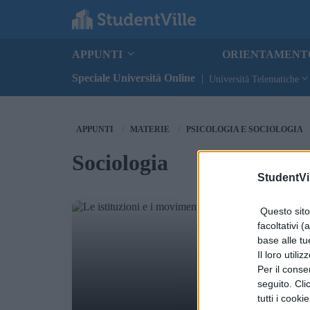
APPUNTI
ORIENTAMEN
Speciale Università Online
|
Università Telematiche
APPUNTI
MATERIE
PSICOLOGIA E SOCIOLOGIA
Sociologia
StudentVil
Questo sito 
facoltativi (
base alle tu
Il loro utili
Per il consen
seguito. Cli
tutti i cooki