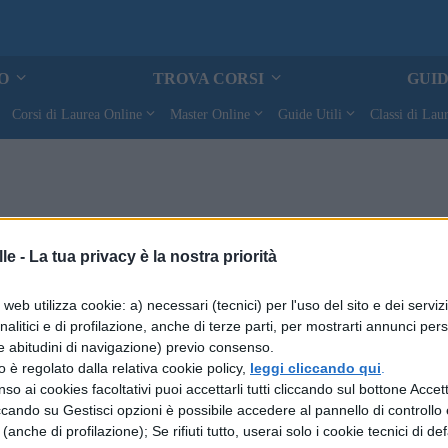
TO
TROVA CORSI
GUID
Corsi di Laurea Online
Master Online
Guide Utili
Classi di Lau
le -
La tua privacy è la nostra priorità
PSICOLOGIA E SOCIOLOGIA
web utilizza cookie: a) necessari (tecnici) per l'uso del sito e dei serviz
analitici e di profilazione, anche di terze parti, per mostrarti annunci pers
Le forme di organizzazione
e abitudini di navigazione) previo consenso.
zzo è regolato dalla relativa cookie policy,
leggi cliccando qui
.
PSICOLOGIA E SOCIOLOGIA
so ai cookies facoltativi puoi accettarli tutti cliccando sul bottone Accetta
Individuo e società
ccando su Gestisci opzioni è possibile accedere al pannello di controllo e
e (anche di profilazione); Se rifiuti tutto, userai solo i cookie tecnici di def