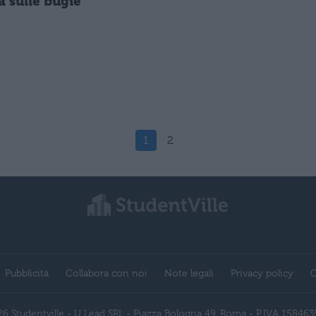
a sulle bugie
1
2
Pubblicità
Collabora con noi
Note legali
Privacy policy
C
6 Studentville - U Lead SRL - Piazza Bologna 49, Roma - P.IVA 15846