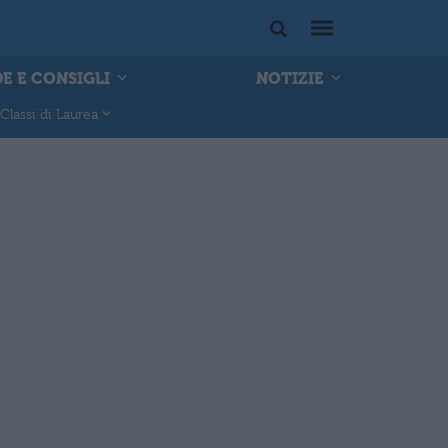
E E CONSIGLI
NOTIZIE
Classi di Laurea