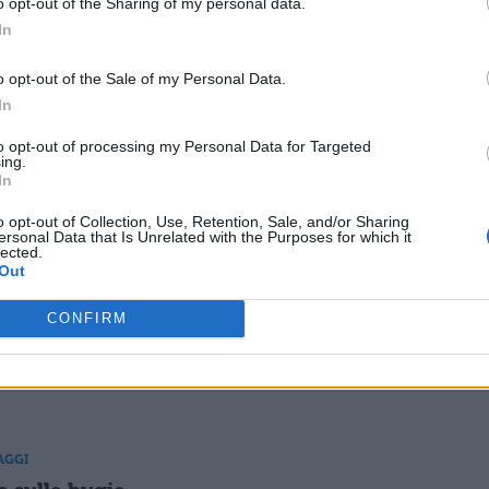
o opt-out of the Sharing of my personal data.
Come fare una
Tema: giallo a Parigi
In
ricerca
scolastica
o opt-out of the Sale of my Personal Data.
In
AGGI
TEMI DI LETTERATUR
to opt-out of processing my Personal Data for Targeted
ing.
sulla fiaba di
Tema su un
In
entola
personaggio
femminile
o opt-out of Collection, Use, Retention, Sale, and/or Sharing
ersonal Data that Is Unrelated with the Purposes for which it
dell'Odissea
lected.
Out
AGGI
TEMI E SAGGI
CONFIRM
nto horror su un
Lettera ai genitori
accio
AGGI