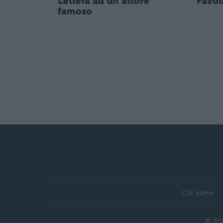
Lettera ad un attore
Favol
famoso
Chi siamo
© 202