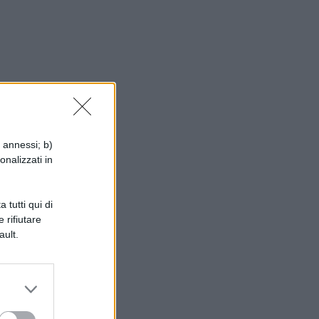
a
i annessi; b)
onalizzati in
 tutti qui di
 rifiutare
ault.