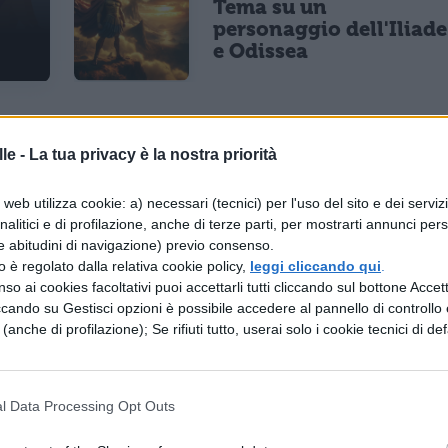
Tema su un
personaggio dell'Iliade
e Odissea
le -
La tua privacy è la nostra priorità
TEMI E SAGGI
TEMI E SAGGI
Descrizione di
Come fare un
una persona
relazione
web utilizza cookie: a) necessari (tecnici) per l'uso del sito e dei serviz
che ammiro
analitici e di profilazione, anche di terze parti, per mostrarti annunci pers
e abitudini di navigazione) previo consenso.
zzo è regolato dalla relativa cookie policy,
leggi cliccando qui
.
so ai cookies facoltativi puoi accettarli tutti cliccando sul bottone Accetta
AGGI
TEMI E SAGGI
ccando su Gestisci opzioni è possibile accedere al pannello di controllo e
nto di
Pagina di Diario di una
e (anche di profilazione); Se rifiuti tutto, userai solo i cookie tecnici di def
scienza
Giornata: traccia svolta
ntato nel 3.010
l Data Processing Opt Outs
TEMI E SAGGI
TEMI E SAGGI