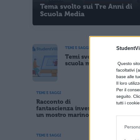
Tema svolto sui Tre Anni di
Scuola Media
StudentVil
TEMI E SAGGI
Temi svolti
scuola media
Questo sito 
facoltativi (
base alle tu
Il loro utili
Per il consen
TEMI E SAGGI
TEMI E S
seguito. Cli
Racconto di
Racco
tutti i cooki
fantascienza inventato:
fanta
un mostro marino
ambie
Persona
TEMI E SAGGI