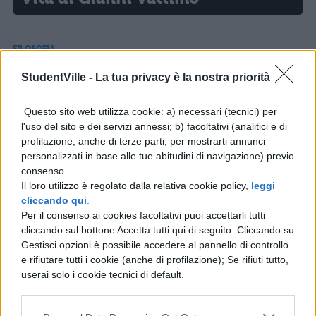
FILOSOFIA
Pensiero di Vattimo
StudentVille -
La tua privacy è la nostra priorità
FILOSOFIA
Questo sito web utilizza cookie: a) necessari (tecnici) per
Il pensiero debole
l'uso del sito e dei servizi annessi; b) facoltativi (analitici e di
profilazione, anche di terze parti, per mostrarti annunci
personalizzati in base alle tue abitudini di navigazione) previo
consenso.
Il loro utilizzo è regolato dalla relativa cookie policy,
leggi
FILOSOFIA
cliccando qui
.
Dizionario Vattimiano
Per il consenso ai cookies facoltativi puoi accettarli tutti
cliccando sul bottone Accetta tutti qui di seguito. Cliccando su
Gestisci opzioni è possibile accedere al pannello di controllo
e rifiutare tutti i cookie (anche di profilazione); Se rifiuti tutto,
FILOSOFIA
userai solo i cookie tecnici di default.
La società trasparente