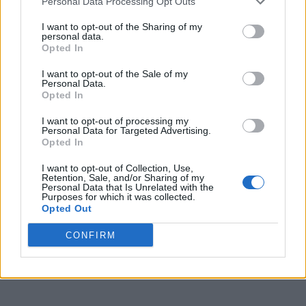
Personal Data Processing Opt Outs
FILOSOFIA
I want to opt-out of the Sharing of my
personal data.
Le avventure della differenza
Opted In
I want to opt-out of the Sale of my
Personal Data.
Opted In
FILOSOFIA
Poesia e ontologia
I want to opt-out of processing my
Personal Data for Targeted Advertising.
Opted In
I want to opt-out of Collection, Use,
FILOSOFIA
Retention, Sale, and/or Sharing of my
Oltre l'interpretazione
Personal Data that Is Unrelated with the
Purposes for which it was collected.
Opted Out
CONFIRM
FILOSOFIA
Dopo la cristianità