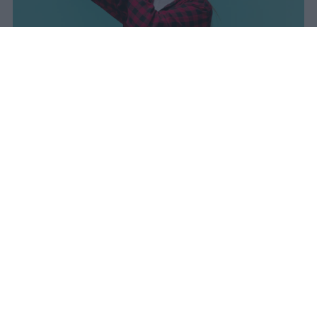
I dati ufficiali della Maturità 2026
rivelano una concentrazione di
eccellenze al sud, con Campania,
Puglia e Sicilia in testa. Cala
drasticamente la percentuale di voti
100.
sniro
Pubblicato il 7 ago 2026
Il Ministero dell’Istruzione e del Merito ha
diffuso i dati ufficiali sugli esiti degli esami