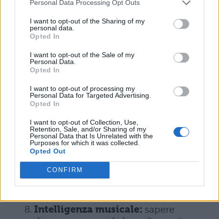
trovare le giuste parole per esprimere
Personal Data Processing Opt Outs
quello che si vuole dire
I want to opt-out of the Sharing of my
personal data.
Intelligenza fisica-cinestetica
:
Opted In
capacità di coordinare la mente e il
I want to opt-out of the Sale of my
corpo
Personal Data.
Opted In
Intelligenza interpersonale:
capacità di comprendere i sentimenti
I want to opt-out of processing my
Personal Data for Targeted Advertising.
altrui e le loro motivazioni
Opted In
Intelligenza esistenziale:
capacità di
I want to opt-out of Collection, Use,
Retention, Sale, and/or Sharing of my
affrontare le domande esistenziali del
Personal Data that Is Unrelated with the
Purposes for which it was collected.
perché viviamo e del perché moriamo
Opted Out
Intelligenza logico-matematica:
CONFIRM
capacità di quantificare e cosa, fare
ipotesi e dimostrarle
Intelligenza musicale:
sapere