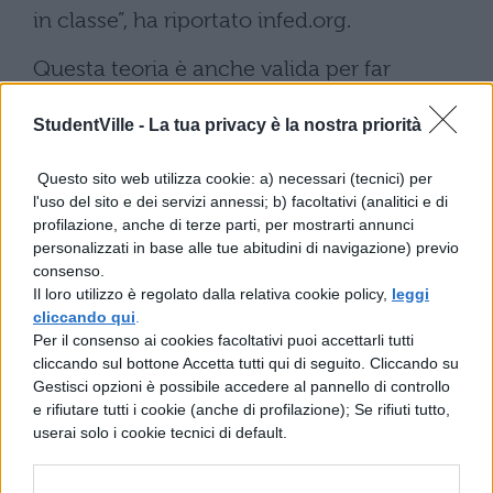
in classe”, ha riportato infed.org.
Questa teoria è anche valida per far
comprendere a ognuno di noi quali sono le
StudentVille -
La tua privacy è la nostra priorità
nostre debolezze e punti di forza in modo
da migliorarci. Quali sarebbero quindi
Questo sito web utilizza cookie: a) necessari (tecnici) per
l'uso del sito e dei servizi annessi; b) facoltativi (analitici e di
questi 9 tipi di intelligenza? Eccoli di
profilazione, anche di terze parti, per mostrarti annunci
seguito.
personalizzati in base alle tue abitudini di navigazione) previo
consenso.
Il loro utilizzo è regolato dalla relativa cookie policy,
leggi
Intelligenza spaziale:
capacità di
cliccando qui
.
visualizzare il mondo in 3D
Per il consenso ai cookies facoltativi puoi accettarli tutti
cliccando sul bottone Accetta tutti qui di seguito. Cliccando su
Intelligenza intra-personale:
Gestisci opzioni è possibile accedere al pannello di controllo
capacità di capire se stessi, cosa si
e rifiutare tutti i cookie (anche di profilazione); Se rifiuti tutto,
prova e cosa si vuole
userai solo i cookie tecnici di default.
Intelligenza linguistica
: capacità di