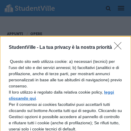
APPUNTI
OPERE
De Providentia di Seneca
StudentVille -
La tua privacy è la nostra priorità
Opera, corrispondente forse agli ultimi anni, dedicata a
Questo sito web utilizza cookie: a) necessari (tecnici) per
Lucilio, in cui Seneca parla del disegno provvidenziale
l'uso del sito e dei servizi annessi; b) facoltativi (analitici e di
che regola le vicende umane che premia i malvagi e
Leggi tutto
profilazione, anche di terze parti, per mostrarti annunci
punisce gli onesti. Secondo Seneca tutto questo rientra
personalizzati in base alle tue abitudini di navigazione) previo
nel progetto del logos.
consenso.
Il loro utilizzo è regolato dalla relativa cookie policy,
leggi
cliccando qui
.
Per il consenso ai cookies facoltativi puoi accettarli tutti
cliccando sul bottone Accetta tutti qui di seguito. Cliccando su
Gestisci opzioni è possibile accedere al pannello di controllo
e rifiutare tutti i cookie (anche di profilazione); Se rifiuti tutto,
userai solo i cookie tecnici di default.
LETTERATURA LATINA