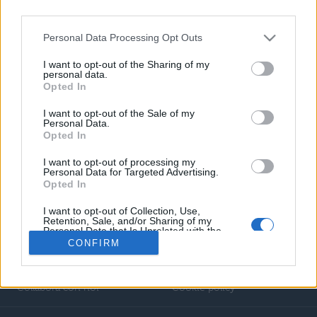
De Providentia, Libro 1, Paragrafo
1
Personal Data Processing Opt Outs
I want to opt-out of the Sharing of my
personal data.
Opted In
I want to opt-out of the Sale of my
Personal Data.
Opted In
I want to opt-out of processing my
Personal Data for Targeted Advertising.
Opted In
I want to opt-out of Collection, Use,
Retention, Sale, and/or Sharing of my
Personal Data that Is Unrelated with the
Purposes for which it was collected.
CONFIRM
Chi siamo
Note legali
Opted Out
Pubblicità
Privacy policy
Collabora con noi
Cookie policy