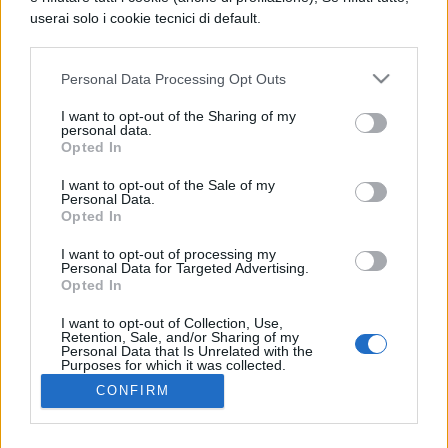
userai solo i cookie tecnici di default.
LETTERATURA LATINA
Rassegna di re famosi, Par. 2
Personal Data Processing Opt Outs
LETTERATURA LATINA
I want to opt-out of the Sharing of my
personal data.
Rassegna di re famosi, Par. 3
Opted In
I want to opt-out of the Sale of my
Personal Data.
Opted In
I want to opt-out of processing my
Personal Data for Targeted Advertising.
Opted In
I want to opt-out of Collection, Use,
Retention, Sale, and/or Sharing of my
Personal Data that Is Unrelated with the
Purposes for which it was collected.
Opted Out
CONFIRM
Chi siamo
Note legali