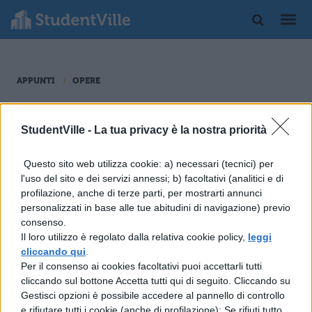
APPUNTI
OPERE
I Re di Cornelio Nepote
StudentVille -
La tua privacy è la nostra priorità
Storie di uomini illustri di Cornelio Nepote.
Questo sito web utilizza cookie: a) necessari (tecnici) per
l'uso del sito e dei servizi annessi; b) facoltativi (analitici e di
profilazione, anche di terze parti, per mostrarti annunci
personalizzati in base alle tue abitudini di navigazione) previo
consenso.
Il loro utilizzo è regolato dalla relativa cookie policy,
leggi
LETTERATURA LATINA
cliccando qui
.
Rassegna di re famosi,
Per il consenso ai cookies facoltativi puoi accettarli tutti
Par. 1
cliccando sul bottone Accetta tutti qui di seguito. Cliccando su
Gestisci opzioni è possibile accedere al pannello di controllo
e rifiutare tutti i cookie (anche di profilazione); Se rifiuti tutto,