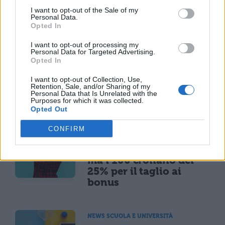
I want to opt-out of the Sale of my
Personal Data.
Opted In
I want to opt-out of processing my
Personal Data for Targeted Advertising.
Opted In
I want to opt-out of Collection, Use,
Retention, Sale, and/or Sharing of my
Personal Data that Is Unrelated with the
TI POTREBBE INTERESSARE
Purposes for which it was collected.
Opted Out
MATURITÀ
CONFIRM
Maturità 2026, il sud
domina con 14.123 lodi
ma i 100 crollano del
25% per il taglio ai
bonus
NEWS SCUOLA E UNIVERSITÀ