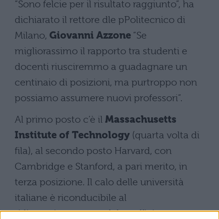
“Sono felcie per il risultato raggiunto”, ha
dichiarato il rettore dle pPolitecnico di
Milano,
Giovanni Azzone
“Se
migliorassimo il rapporto tra studenti e
docenti riusciremmo a guadagnare un
centinaio di posizioni, ma purtroppo non
possiamo assumere nuovi professori”.
Al primo posto c’è il
Massachusetts
Institute of Technology
(quarta volta di
fila), al secondo posto Harvard, con
Cambridge e Stanford, a pari merito, in
terza posizione. Il calo delle università
italiane è riconducibile al
ridimensionamento del coefficiente