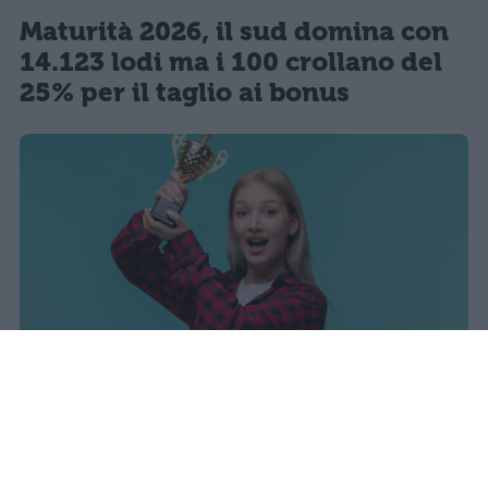
Maturità 2026, il sud domina con
14.123 lodi ma i 100 crollano del
25% per il taglio ai bonus
sniro
Pubblicato il 7 ago 2026