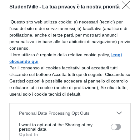
assegnato alle citazioni scientifiche, che ha
StudentVille -
La tua privacy è la nostra priorità
smorzato il peso di università con
Questo sito web utilizza cookie: a) necessari (tecnici) per
numerose pubblicazioni, ma meno
l'uso del sito e dei servizi annessi; b) facoltativi (analitici e di
profilazione, anche di terze parti, per mostrarti annunci
studenti.
personalizzati in base alle tue abitudini di navigazione) previo
consenso.
Il loro utilizzo è regolato dalla relativa cookie policy,
leggi
cliccando qui
.
Per il consenso ai cookies facoltativi puoi accettarli tutti
cliccando sul bottone Accetta tutti qui di seguito. Cliccando su
Gestisci opzioni è possibile accedere al pannello di controllo
e rifiutare tutti i cookie (anche di profilazione); Se rifiuti tutto,
userai solo i cookie tecnici di default.
Personal Data Processing Opt Outs
I want to opt-out of the Sharing of my
personal data.
Opted In