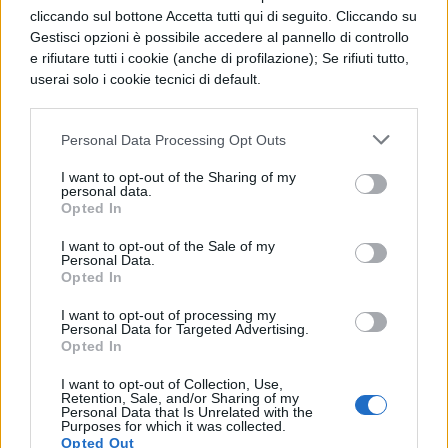
nella successiva fase di dichiarazione dei
cliccando sul bottone Accetta tutti qui di seguito. Cliccando su
redditi, consentendo così al personale
Gestisci opzioni è possibile accedere al pannello di controllo
e rifiutare tutti i cookie (anche di profilazione); Se rifiuti tutto,
scolastico di valutare preventivamente la
userai solo i cookie tecnici di default.
soluzione più vantaggiosa in base alla
propria situazione fiscale.
Personal Data Processing Opt Outs
Gli obiettivi del governo per
I want to opt-out of the Sharing of my
personal data.
il settore scolastico
Opted In
I want to opt-out of the Sale of my
Personal Data.
Il taglio del cuneo fiscale rappresenta una
Opted In
manovra strategica
volta ad incrementare
I want to opt-out of processing my
il potere d’acquisto dei lavoratori senza
Personal Data for Targeted Advertising.
Opted In
gravare sulle casse dello Stato o sui datori
I want to opt-out of Collection, Use,
di lavoro. Attraverso questa riduzione del
Retention, Sale, and/or Sharing of my
Personal Data that Is Unrelated with the
prelievo contributivo e fiscale, il governo
Purposes for which it was collected.
Opted Out