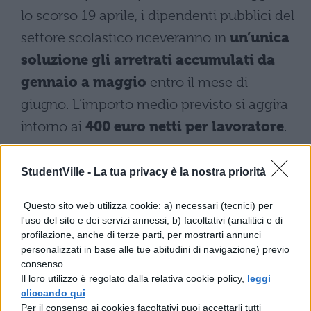
lo scorso 19 aprile, i dipendenti pubblici del
settore scolastico riceveranno in
un’unica
soluzione gli arretrati accumulati da
gennaio a maggio
entro il mese di
giugno. L’importo medio previsto si aggira
intorno ai
400 euro netti per lavoratore
.
Parallelamente all’erogazione degli arretrati,
StudentVille -
La tua privacy è la nostra priorità
verrà implementato un sistema di self
service
che offrirà ai dipendenti la
Questo sito web utilizza cookie: a) necessari (tecnici) per
l'uso del sito e dei servizi annessi; b) facoltativi (analitici e di
possibilità di scegliere se ricevere l’intero
profilazione, anche di terze parti, per mostrarti annunci
importo in busta paga oppure rinunciarvi.
personalizzati in base alle tue abitudini di navigazione) previo
consenso.
Questa opzione è stata introdotta per
Il loro utilizzo è regolato dalla relativa cookie policy,
leggi
evitare potenziali restituzioni della somma
cliccando qui
.
Per il consenso ai cookies facoltativi puoi accettarli tutti