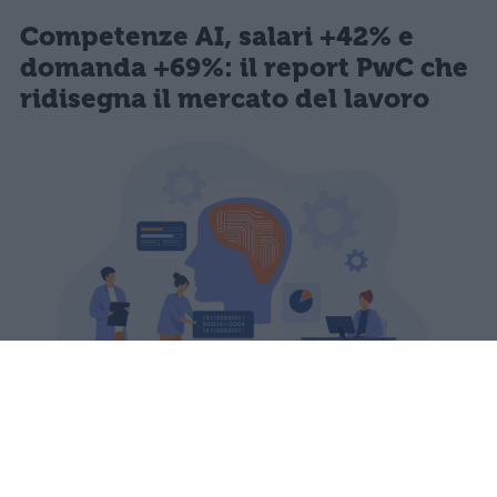
Competenze AI, salari +42% e
domanda +69%: il report PwC che
ridisegna il mercato del lavoro
L'AI Jobs Barometer 2026 di PwC
analizza oltre un miliardo di