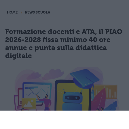
HOME
NEWS SCUOLA
Formazione docenti e ATA, il PIAO
2026-2028 fissa minimo 40 ore
annue e punta sulla didattica
digitale