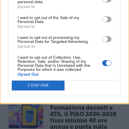
personal data.
disparità tra gli studenti, il Miur sostiene che
Opted In
si tratta di percorsi sperimentali previsti dal
I want to opt-out of the Sale of my
Personal Data.
dpr del 1999, secondo cui si possono
Opted In
avviare progetti scolastici che incidono
I want to opt-out of processing my
Personal Data for Targeted Advertising.
sulla durata del percorso scolastico.
Opted In
I want to opt-out of Collection, Use,
Retention, Sale, and/or Sharing of my
Personal Data that Is Unrelated with the
Purposes for which it was collected.
Opted Out
CONFIRM
TI POTREBBE INTERESSARE
NEWS SCUOLA
Formazione docenti e
ATA, il PIAO 2026-2028
fissa minimo 40 ore
annue e punta sulla