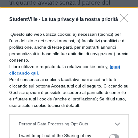
in quanto avviate senza il parere del
Consiglio nazionale di pubblica istruzione
StudentVille -
La tua privacy è la nostra priorità
(Cnpi), abolito da gennaio 2013. Inoltre, si
sono create disparità tra gli studenti delle
Questo sito web utilizza cookie: a) necessari (tecnici) per
l'uso del sito e dei servizi annessi; b) facoltativi (analitici e di
scuole quinquennali e quadriennali.
profilazione, anche di terze parti, per mostrarti annunci
Secondo Mimmo Pantaleo poi, la riduzione
personalizzati in base alle tue abitudini di navigazione) previo
consenso.
degli anni scolastici non è altro che una
Il loro utilizzo è regolato dalla relativa cookie policy,
leggi
manovra del Governo per tagliare organici
cliccando qui
.
Per il consenso ai cookies facoltativi puoi accettarli tutti
e risorse alle scuole.
cliccando sul bottone Accetta tutti qui di seguito. Cliccando su
Gestisci opzioni è possibile accedere al pannello di controllo
Il Miur farà comunque ricorso contro la
e rifiutare tutti i cookie (anche di profilazione); Se rifiuti tutto,
decisione del Tar, poiché, in base al decreto
userai solo i cookie tecnici di default.
legge 90 del 2014, il parere del Cnpi non è
necessario finché questo organo non verrà
Personal Data Processing Opt Outs
ricostituito. Inoltre, per quanto riguarda la
I want to opt-out of the Sharing of my