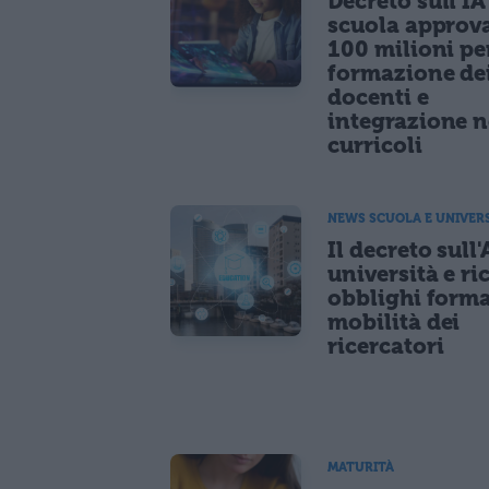
Decreto sull'IA
scuola approv
100 milioni pe
formazione de
docenti e
integrazione n
curricoli
NEWS SCUOLA E UNIVER
Il decreto sull'
università e ri
obblighi forma
mobilità dei
ricercatori
MATURITÀ