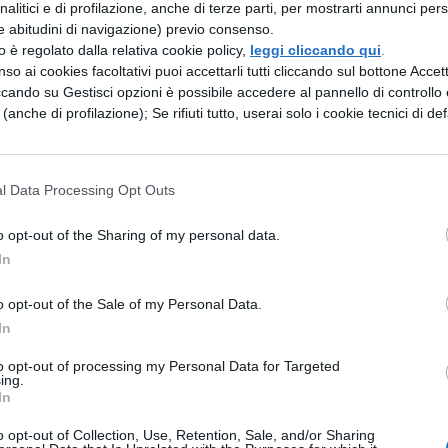
analitici e di profilazione, anche di terze parti, per mostrarti annunci pers
atura barcollante tipica degli scozzesi
e abitudini di navigazione) previo consenso.
zzo è regolato dalla relativa cookie policy,
leggi cliccando qui
.
 kilt e suonano la cornamusa, oppure addirittura
so ai cookies facoltativi puoi accettarli tutti cliccando sul bottone Accetta
, all’autore inglese
Shakespeare
che usa il verbo
ccando su Gestisci opzioni è possibile accedere al pannello di controllo e
e (anche di profilazione); Se rifiuti tutto, userai solo i cookie tecnici di def
ccone
"
nella famosa commedia
Sogno di una
 questa parola molto in uso tra ragazzi è stata
 sito per capire questi termini dello "slang" inglese
l Data Processing Opt Outs
mporti, ti muovi e agisci"
.
o opt-out of the Sharing of my personal data.
MENTO.
Il termine quindi si riferisce ad un
In
o di chi si vuole mostrare in modo appariscente:
o opt-out of the Sale of my Personal Data.
e significa proprio "
pavoneggiarsi
". Lo swag è 
In
cato di ‘sbruffone’, di colui che si dà delle arie. Il
to opt-out of processing my Personal Data for Targeted
ing.
e a
Justin Bieber
e alla sua canzone “Swag’s Mean
In
 diffuso lontano dalle realtà legate all’hip-hop,
o opt-out of Collection, Use, Retention, Sale, and/or Sharing