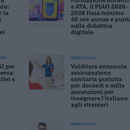
 a
Formazione docenti
ato:
e ATA, il PIAO 2026-
r la
2028 fissa minimo
i
40 ore annue e punt
sulla didattica
ei
digitale
SITÀ
NEWS SCUOLA
AI per
Valditara annuncia
cerca:
assicurazione
tivi e
sanitaria gratuita
per docenti e mille
assunzioni per
insegnare l'italiano
agli stranieri
NEWS SCUOLA