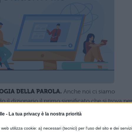
OGIA DELLA PAROLA.
Anche noi ci siamo
il dizionario il primo significato che si trova pe
tino” o “refurtiva“, tuttavia per come è usato dai
le -
La tua privacy è la nostra priorità
e un senso totalmente differente. L’etimologia del
web utilizza cookie: a) necessari (tecnici) per l'uso del sito e dei serviz
a
parola scozzese "swagger"
, utilizzata