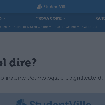
O
TROVA CORSI
GUID
tiche
Corsi di Laurea Online
Master Online
Guide Utili
l dire?
 insieme l?etimologia e il significato di