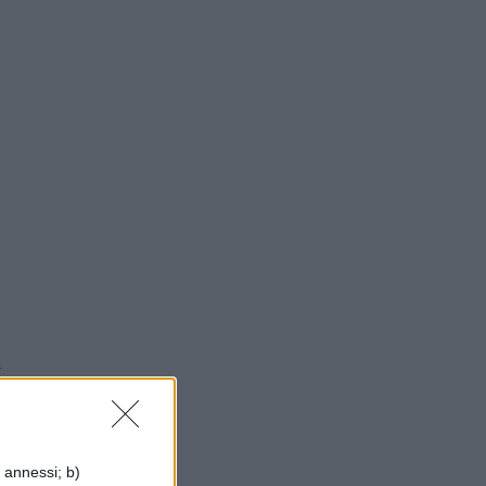
r
la
i annessi; b)