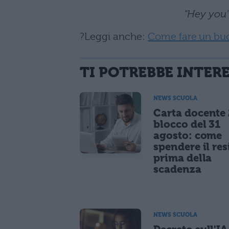
“Hey you’v
?Leggi anche:
Come fare un buon 
TI POTREBBE INTER
NEWS SCUOLA
Carta docente
blocco del 31
agosto: come
spendere il re
prima della
scadenza
NEWS SCUOLA