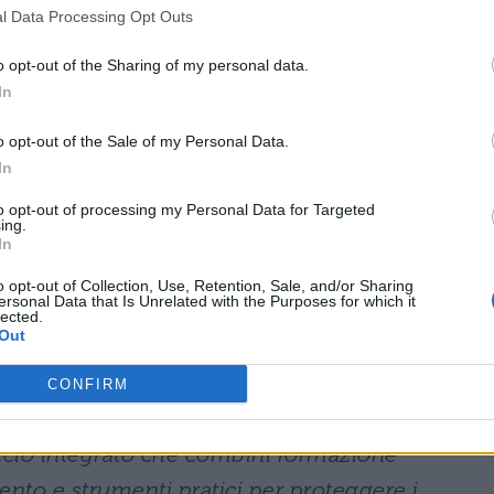
l Data Processing Opt Outs
ini e adulti. Il Manifesto prevede strategie
eni come cyberbullismo, disinformazione e
o opt-out of the Sharing of my personal data.
ndo al contempo una formazione mirata per
In
ell’utilizzo delle tecnologie.
o opt-out of the Sale of my Personal Data.
In
uturo e ruolo dell’educazione
to opt-out of processing my Personal Data for Targeted
ing.
In
le scuole e nelle famiglie emerge come pilastro
o opt-out of Collection, Use, Retention, Sale, and/or Sharing
ersonal Data that Is Unrelated with the Purposes for which it
turo più sicuro online. La collaborazione tra
lected.
Out
 organizzazioni specializzate diventa essenziale p
 critiche nell’utilizzo degli strumenti digitali.
CONFIRM
ccio integrato che combini formazione
ento e strumenti pratici per proteggere i