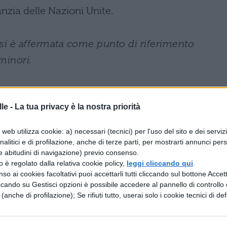
fanzia delle Nazioni Unite.
 si è affermata come punto di riferimento
minori.
to
le -
La tua privacy è la nostra priorità
erso otto pilastri fondamentali
che definiscon
web utilizza cookie: a) necessari (tecnici) per l'uso del sito e dei serviz
gitale sicuro. Il primo principio sottolinea la
analitici e di profilazione, anche di terze parti, per mostrarti annunci pers
 equo e protetto alle tecnologie digitali. Il
e abitudini di navigazione) previo consenso.
zzo è regolato dalla relativa cookie policy,
leggi cliccando qui
.
centrato sui diritti dei minori, mentre il terzo
so ai cookies facoltativi puoi accettarli tutti cliccando sul bottone Accetta
igitali attraverso l’implementazione di safety-by-
ccando su Gestisci opzioni è possibile accedere al pannello di controllo e
e (anche di profilazione); Se rifiuti tutto, userai solo i cookie tecnici di def
icata alla
prevenzione degli abusi online
e