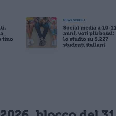
NEWS SCUOLA
ti,
Social media a 10-1
da
anni, voti più bassi:
p fino
lo studio su 5.227
studenti italiani
2026, blocco del 3