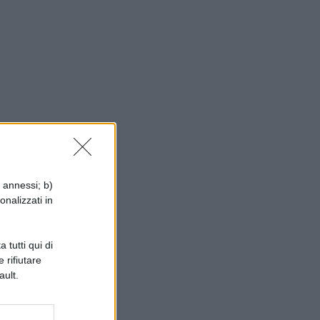
o
i annessi; b)
onalizzati in
 tutti qui di
 rifiutare
ault.