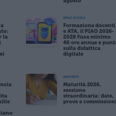
agosto
NEWS SCUOLA
 a
Formazione docenti
ato:
e ATA, il PIAO 2026-
r la
2028 fissa minimo
i
40 ore annue e punt
sulla didattica
ei
digitale
MATURITÀ
uncia
Maturità 2026,
sessione
ita
straordinaria: date,
ille
prove e commission
r
liano