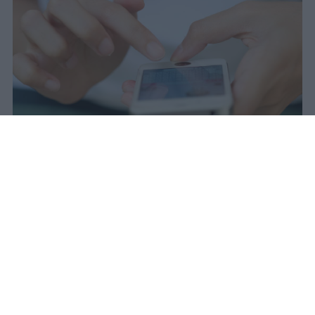
Il 21 luglio la Francia ha approvato
una legge che vieta ai minori di
quindici anni l'accesso ai social
network, in vigore dal 1° settembre.
Redazione Studentville
Pubblicato il 29 lug 2026