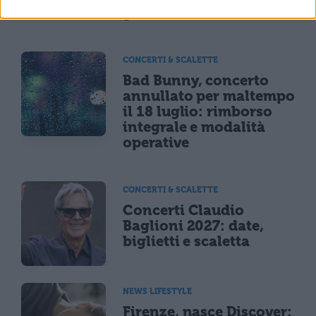
generazione Z
CONCERTI & SCALETTE
Bad Bunny, concerto
annullato per maltempo
il 18 luglio: rimborso
integrale e modalità
operative
CONCERTI & SCALETTE
Concerti Claudio
Baglioni 2027: date,
biglietti e scaletta
NEWS LIFESTYLE
Firenze, nasce Discover: