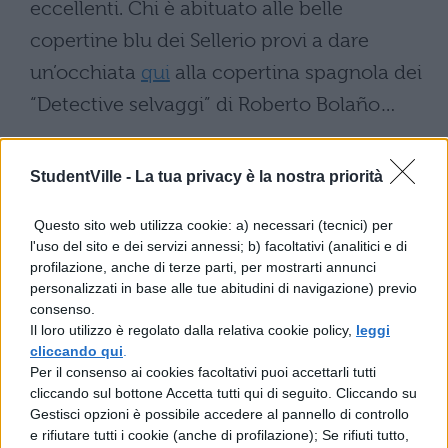
eccellenti. Chi è abituato alle belle
copertine blu dei Sellerio provi a dare
un’occhiata
qui
alla copertina spagnola dei
“Detective selvaggi” di Roberto Bolaño…
E poi ci sono le copertine poppeggianti di
StudentVille -
La tua privacy è la nostra priorità
Bukowski (
eccone
un bell’esempio), o
quella del “Giovane Holden”, senza
Questo sito web utilizza cookie: a) necessari (tecnici) per
immagini come quella che consociamo
l'uso del sito e dei servizi annessi; b) facoltativi (analitici e di
profilazione, anche di terze parti, per mostrarti annunci
meglio (
eccola
) E gli scrittori italiani? Pochi,
personalizzati in base alle tue abitudini di navigazione) previo
e con qualche sorpresa.
consenso.
Il loro utilizzo è regolato dalla relativa cookie policy,
leggi
Provate a guardare
qui
la copertina
cliccando qui
.
Per il consenso ai cookies facoltativi puoi accettarli tutti
Penguin di questo libro di Primo Levi. 100
cliccando sul bottone Accetta tutti qui di seguito. Cliccando su
punti a chi indovina il titolo (facile) del libro.
Gestisci opzioni è possibile accedere al pannello di controllo
e rifiutare tutti i cookie (anche di profilazione); Se rifiuti tutto,