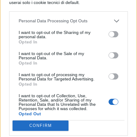
userai solo i cookie tecnici di default.
Personal Data Processing Opt Outs
I want to opt-out of the Sharing of my
TI POTREBBE INTERESSARE
personal data.
Opted In
NEWS LIFESTYLE
I want to opt-out of the Sale of my
Personal Data.
Francia vieta i social ai
Opted In
minori di 15 anni dal 1°
settembre: come
I want to opt-out of processing my
funziona il controllo
Personal Data for Targeted Advertising.
Opted In
dell'età
I want to opt-out of Collection, Use,
Retention, Sale, and/or Sharing of my
Personal Data that Is Unrelated with the
NEWS LIFESTYLE
Purposes for which it was collected.
Opted Out
Oltre uno studente su
sei a rischio: l'allarme
CONFIRM
Iss su gaming, azzardo
e social nella