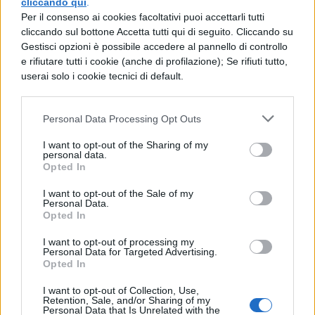
cliccando qui
.
$-24x>-9$
Per il consenso ai cookies facoltativi puoi accettarli tutti
cliccando sul bottone Accetta tutti qui di seguito. Cliccando su
Moltiplichiamo entrambi i membri per -1 e
Gestisci opzioni è possibile accedere al pannello di controllo
e rifiutare tutti i cookie (anche di profilazione); Se rifiuti tutto,
invertiamo
userai solo i cookie tecnici di default.
il verso:
Personal Data Processing Opt Outs
$-1*(-24)x>-1*(-9)$
I want to opt-out of the Sharing of my
$24x<9$
personal data.
Opted In
$x<9/24$ $Rightarrow$ $x<3/8$
I want to opt-out of the Sale of my
Personal Data.
Opted In
I want to opt-out of processing my
Personal Data for Targeted Advertising.
Opted In
I want to opt-out of Collection, Use,
Retention, Sale, and/or Sharing of my
Personal Data that Is Unrelated with the