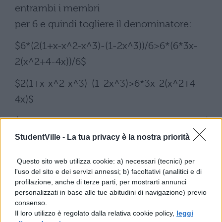
entrambi i membri
per 6 e quindi togliere il denominatore:
$6*(2(1+x-x^2-x^3)-(1-2x^3))/6>6*(6*3x-
2(x^2+4-4x))/6$
$2(1+x-x^2-x^3)-(1-2x^3)>6*3x-2(x^2+4-
4x)$
$2+2x-2x^2-2X^3-1+2x^3>18x-2X^2-8+8x$
StudentVille -
La tua privacy è la nostra priorità
Portiamo le incognite al primo membro e i
termini noti
Questo sito web utilizza cookie: a) necessari (tecnici) per
l'uso del sito e dei servizi annessi; b) facoltativi (analitici e di
al secondo, poi svolgiamo i conti:
profilazione, anche di terze parti, per mostrarti annunci
personalizzati in base alle tue abitudini di navigazione) previo
$2x-2x^2-2X^3+2x^3-18x+2X^2-8x>-2+1-
consenso.
8$
Il loro utilizzo è regolato dalla relativa cookie policy,
leggi