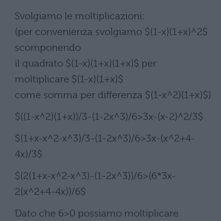
Svolgiamo le moltiplicazioni:
(per convenienza svolgiamo $(1-x)(1+x)^2$
scomponendo
il quadrato $(1-x)(1+x)(1+x)$ per
moltiplicare $(1-x)(1+x)$
come somma per differenza $(1-x^2)(1+x)$)
$((1-x^2)(1+x))/3-(1-2x^3)/6>3x-(x-2)^2/3$
$(1+x-x^2-x^3)/3-(1-2x^3)/6>3x-(x^2+4-
4x)/3$
$(2(1+x-x^2-x^3)-(1-2x^3))/6>(6*3x-
2(x^2+4-4x))/6$
Dato che 6>0 possiamo moltiplicare