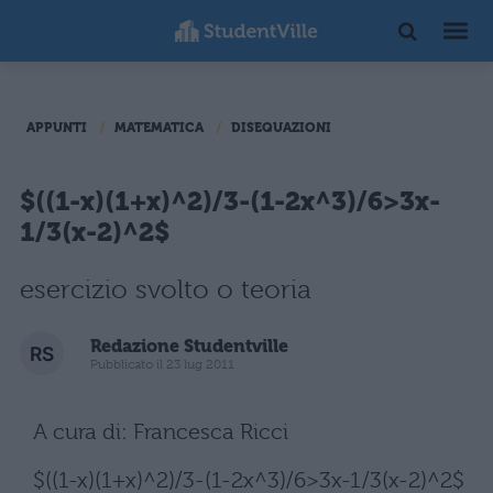
APPUNTI
MATEMATICA
DISEQUAZIONI
$((1-x)(1+x)^2)/3-(1-2x^3)/6>3x-
1/3(x-2)^2$
esercizio svolto o teoria
Redazione Studentville
Pubblicato il 23 lug 2011
A cura di: Francesca Ricci
$((1-x)(1+x)^2)/3-(1-2x^3)/6>3x-1/3(x-2)^2$