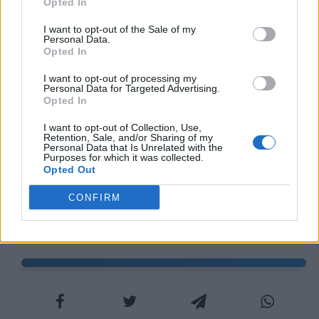
Opted In
Contrari
di babbaleo sono, invece, furbo,
I want to opt-out of the Sale of my
furbacchione, astuto, malizioso, scaltro,
Personal Data.
Opted In
birbone.
I want to opt-out of processing my
Approfondisci anche questi termini:
Personal Data for Targeted Advertising.
Opted In
Cosa significa dicotomia
I want to opt-out of Collection, Use,
Retention, Sale, and/or Sharing of my
Personal Data that Is Unrelated with the
Purposes for which it was collected.
Cosa vuol dire demagogia?
Opted Out
Default: cosa vuol dire e come si
CONFIRM
usa