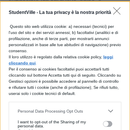
“barbaro”). Con il passare dei secoli, il
StudentVille -
La tua privacy è la nostra priorità
significato del termine è
quindi slittato
verso quello di “tonto”, “sciocco”, “stolto”,
Questo sito web utilizza cookie: a) necessari (tecnici) per
l'uso del sito e dei servizi annessi; b) facoltativi (analitici e di
tanto da poter essere oggi utilizzato anche
profilazione, anche di terze parti, per mostrarti annunci
come allocutivo ingiurioso (es: “Sei proprio
personalizzati in base alle tue abitudini di navigazione) previo
consenso.
un babbeo/ babbaleo!”).
Il loro utilizzo è regolato dalla relativa cookie policy,
leggi
cliccando qui
.
Sinonimo di babbaleo
Per il consenso ai cookies facoltativi puoi accettarli tutti
cliccando sul bottone Accetta tutti qui di seguito. Cliccando su
Gestisci opzioni è possibile accedere al pannello di controllo
Sinonimi
di babbaleo possono quindi
e rifiutare tutti i cookie (anche di profilazione); Se rifiuti tutto,
userai solo i cookie tecnici di default.
essere considerati: semplicione,
sempliciotto, ingenuo, sciocco, credulone,
Personal Data Processing Opt Outs
sprovveduto, stolto, allocco, zuccone,
citrullo, grullo, fesso, tonto e così via.
I want to opt-out of the Sharing of my
personal data.