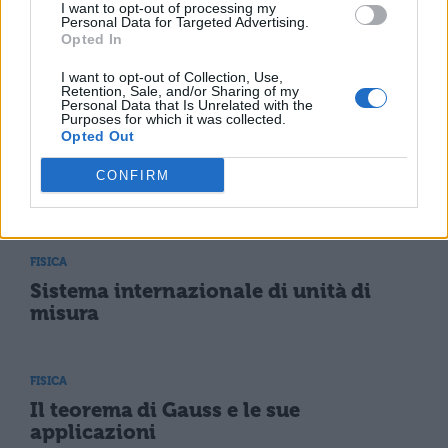
I want to opt-out of processing my
Personal Data for Targeted Advertising.
Opted In
FISICA
Errore relativo: come si calcola
I want to opt-out of Collection, Use,
Retention, Sale, and/or Sharing of my
Personal Data that Is Unrelated with the
Purposes for which it was collected.
Opted Out
FISICA
Induzione elettromagnetica:
CONFIRM
spiegazione, riassunto e applicazioni
FISICA
Sistema internazionale di unità di
misura
FISICA
Il teorema di Gauss e le sue
applicazioni