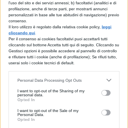
l'uso del sito e dei servizi annessi; b) facoltativi (analitici e di
profilazione, anche di terze parti, per mostrarti annunci
TI POTREBBE INTERESSARE
personalizzati in base alle tue abitudini di navigazione) previo
consenso.
FISICA
Il loro utilizzo è regolato dalla relativa cookie policy,
leggi
cliccando qui
.
Struttura dell'atomo:
Per il consenso ai cookies facoltativi puoi accettarli tutti
definizione, schema,
cliccando sul bottone Accetta tutti qui di seguito. Cliccando su
modelli
Gestisci opzioni è possibile accedere al pannello di controllo
e rifiutare tutti i cookie (anche di profilazione); Se rifiuti tutto,
userai solo i cookie tecnici di default.
FISICA
Le macchine semplici: carrucola e
Personal Data Processing Opt Outs
paranco
I want to opt-out of the Sharing of my
personal data.
Opted In
FISICA
Velocità della Luce e del
I want to opt-out of the Sale of my
Suono: differenza e
Personal Data.
Opted In
spiegazione