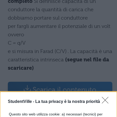
completo
Si definisce capacità di un
conduttore la quantità di carica che
dobbiamo portare sul conduttore
per fargli aumentare il potenziale di un volt
ovvero
C = q/V
e si misura in Farad (C/V) . La capacità è una
caratteristica intrinseca
(segue nel file da
scaricare)
Scarica il contenuto
StudentVille -
La tua privacy è la nostra priorità
Questo sito web utilizza cookie: a) necessari (tecnici) per