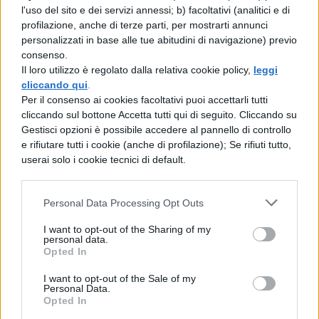
l'uso del sito e dei servizi annessi; b) facoltativi (analitici e di
personaggio, Francesco Bernardino
profilazione, anche di terze parti, per mostrarti annunci
Visconti, feudatario del bergamasco,
personalizzati in base alle tue abitudini di navigazione) previo
consenso.
appartenente a quella famiglia Visconti che
Il loro utilizzo è regolato dalla relativa cookie policy,
leggi
cliccando qui
.
aveva governato a lungo Milano ed era
Per il consenso ai cookies facoltativi puoi accettarli tutti
stata tra le famiglie più illustri d’Europa.
cliccando sul bottone Accetta tutti qui di seguito. Cliccando su
Gestisci opzioni è possibile accedere al pannello di controllo
Francesco Bernardino aveva condotto una
e rifiutare tutti i cookie (anche di profilazione); Se rifiuti tutto,
vita di crimini, era stato bandito dal
userai solo i cookie tecnici di default.
governatore Fuentes, ma nella vecchiaia, in
seguito all’incontro con il cardinale
Personal Data Processing Opt Outs
Federico Borromeo, si era pentito e aveva
I want to opt-out of the Sharing of my
personal data.
cambiato vita. Tuttavia, nel periodo del suo
Opted In
esilio, non abbandonò i suoi affari, anzi chi
I want to opt-out of the Sale of my
Personal Data.
prima e chi dopo, tutti i tiranni,prima o
Opted In
dopo, dovettero scegliere se guadagnarsi