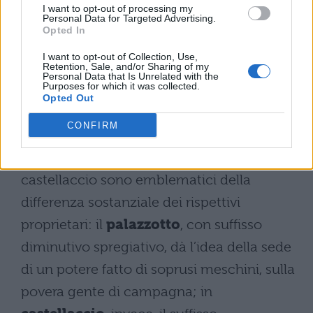
I want to opt-out of processing my
la sua amicizia o inimicizia.
Personal Data for Targeted Advertising.
Opted In
L’Innominato e don Rodrigo
I want to opt-out of Collection, Use,
Retention, Sale, and/or Sharing of my
Personal Data that Is Unrelated with the
Purposes for which it was collected.
Com’è accaduto per don Rodrigo, anche
Opted Out
l’Innominato è presentato attraverso lo
CONFIRM
spazio in cui vive, usato come specchio del
personaggio. Già i termini palazzotto e
castellaccio sono emblematici della
differenza sostanziale dei rispettivi
proprietari: il
palazzotto
, con suffisso
diminutivo spregiativo, dà l’idea della sede
di un potere fatto di soprusi meschini, sulla
povera gente di campagna; in