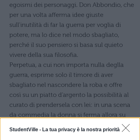
egoismi dei personaggi. Don Abbondio, che
per una volta afferma idee giuste
sull’inutilità di far la guerra per voglia di
potere, ma lo dice nel modo sbagliato,
perché il suo pensiero si basa sul quieto
vivere della sua filosofia.
Perpetua, a cui non importa nulla deglla
guerra, esprime solo il timore di aver
sbagliato nel nascondere la roba e offre
così su un piatto d’argento la possibilità al
curato di prendersela con lei: in una scena
da commedia la donna si ferma allora su
due piedi (come nel capitolo I) e risponde a
StudentVille -
La tua privacy è la nostra priorità
tono al padrone egoista. Interviene poi