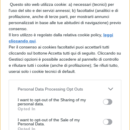
Agnese, anche lei tutta incentrata sui propri
Questo sito web utilizza cookie: a) necessari (tecnici) per
l'uso del sito e dei servizi annessi; b) facoltativi (analitici e di
problemi, a parlare de’ suoi guai.
profilazione, anche di terze parti, per mostrarti annunci
Il tono narrativo passa dal fiabesco al
personalizzati in base alle tue abitudini di navigazione) previo
consenso.
comico dei contrasti tra i tre e all’elegiaco
Il loro utilizzo è regolato dalla relativa cookie policy,
leggi
per esprimere la nostalgia di Agnese per la
cliccando qui
.
Per il consenso ai cookies facoltativi puoi accettarli tutti
figlia lontana.
cliccando sul bottone Accetta tutti qui di seguito. Cliccando su
Gestisci opzioni è possibile accedere al pannello di controllo
A CASA DEL SARTO
e rifiutare tutti i cookie (anche di profilazione); Se rifiuti tutto,
userai solo i cookie tecnici di default.
Il capoverso che introduce la famiglia del
Personal Data Processing Opt Outs
sarto si apre con una massima che il
narratore attribuisce all’anonimo, come
I want to opt-out of the Sharing of my
personal data.
sempre quando esprime precetti sulla
Opted In
morale cattolica, quasi a prenderne le
I want to opt-out of the Sale of my
Personal Data.
distanze attraverso l’ironia del gioco di
Opted In