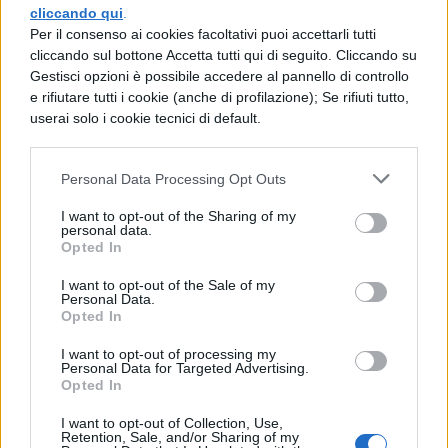
In questa realtà sottosopra, i monatti si
cliccando qui
.
comportano al contrario di come
Per il consenso ai cookies facoltativi puoi accettarli tutti
cliccando sul bottone Accetta tutti qui di seguito. Cliccando su
dovrebbero, cioè come ladri e criminali; il
Gestisci opzioni è possibile accedere al pannello di controllo
Griso, camuffato finora da fedel e
e rifiutare tutti i cookie (anche di profilazione); Se rifiuti tutto,
userai solo i cookie tecnici di default.
fidatissimo, si dimostra abominevole,
mentre il signore perde il suo nobiliare don
Personal Data Processing Opt Outs
per essere solo lo sventurato Rodrigo, che i
I want to opt-out of the Sharing of my
monatti, uno per i piedi e l’altro per le
personal data.
Opted In
spalle, posano sur una barella come
I want to opt-out of the Sale of my
miserabil peso da portar via.
Personal Data.
Opted In
IL RITORNO DI RENZO AL PAESE DI
I want to opt-out of processing my
BORTOLO
Personal Data for Targeted Advertising.
Opted In
Il passo funge da snodo narrativo prima
I want to opt-out of Collection, Use,
Retention, Sale, and/or Sharing of my
della nuova tappa di Renzo. Inizia con una