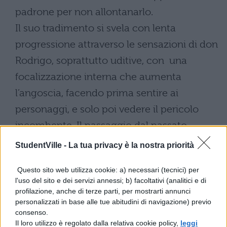
padrone per non allontanarlo.
Il suo tradimento si svela con lenta
progressione attraverso le sensazioni di don
Rodrigo, soprattutto uditive, con una
focalizzazione interna che aumenta
l’angoscia, facendo prima sentire ai
personaggi, e solo poi vedere il pericolo
incombente. Il passaggio dal passato
remoto al presente attualizza la scena
StudentVille -
La tua privacy è la nostra priorità
davanti agli occhi del lettore, che quasi si
Questo sito web utilizza cookie: a) necessari (tecnici) per
identifica con il personaggio.
l'uso del sito e dei servizi annessi; b) facoltativi (analitici e di
profilazione, anche di terze parti, per mostrarti annunci
IL TRADIMENTO DEL GRISO
personalizzati in base alle tue abitudini di navigazione) previo
consenso.
Il loro utilizzo è regolato dalla relativa cookie policy,
leggi