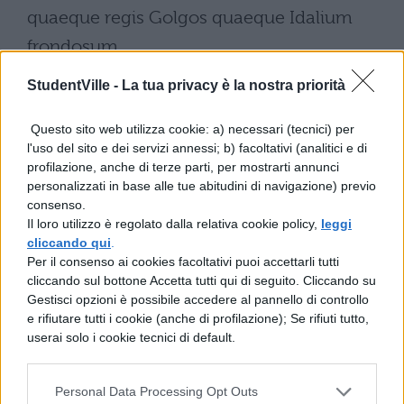
quaeque regis Golgos quaeque Idalium
frondosum,
qualibus incensam iactastis mente puellam
StudentVille -
La tua privacy è la nostra priorità
fluctibus, in
Questo sito web utilizza cookie: a) necessari (tecnici) per
l'uso del sito e dei servizi annessi; b) facoltativi (analitici e di
flavo saepe hospite suspirantem!
profilazione, anche di terze parti, per mostrarti annunci
personalizzati in base alle tue abitudini di navigazione) previo
quantos illa tulit languenti corde timores!
consenso.
Il loro utilizzo è regolato dalla relativa cookie policy,
leggi
quanto saepe magis fulgore
cliccando qui
.
Per il consenso ai cookies facoltativi puoi accettarli tutti
cliccando sul bottone Accetta tutti qui di seguito. Cliccando su
expalluit auri, 100
Gestisci opzioni è possibile accedere al pannello di controllo
e rifiutare tutti i cookie (anche di profilazione); Se rifiuti tutto,
cum saevum cupiens contra contendere
userai solo i cookie tecnici di default.
monstrum
aut mortem appeteret Theseus aut
Personal Data Processing Opt Outs