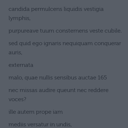
candida permulcens liquidis vestigia
lymphis,
purpureave tuum consternens veste cubile.
sed quid ego ignaris nequiquam conquerar
auris,
externata
malo, quae nullis sensibus auctae 165
nec missas audire queunt nec reddere
voces?
ille autem prope iam
mediis versatur in undis,