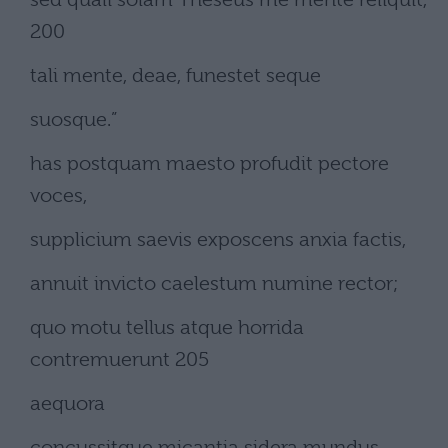
200
tali mente, deae, funestet seque
suosque.”
has postquam maesto profudit pectore
voces,
supplicium saevis exposcens anxia factis,
annuit invicto caelestum numine rector;
quo motu tellus atque horrida
contremuerunt 205
aequora
concussitque micantia sidera mundus.