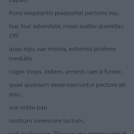
frons exspirantis praeportat pectoris iras,
huc huc adventate, meas audite querellas,
195
quas ego, vae misera, extremis proferre
medullis
cogor inops, ardens, amenti caeca furore.
quae quoniam verae nascuntur pectore ab
imo,
vos nolite pati
nostrum vanescere luctum,
sed quali solam Theseus me mente reliquit,