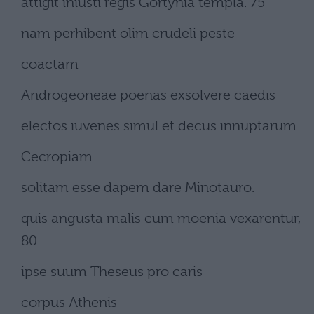
attigit iniusti regis Gortynia templa. 75
nam perhibent olim crudeli peste
coactam
Androgeoneae poenas exsolvere caedis
electos iuvenes simul et decus innuptarum
Cecropiam
solitam esse dapem dare Minotauro.
quis angusta malis cum moenia vexarentur,
80
ipse suum Theseus pro caris
corpus Athenis