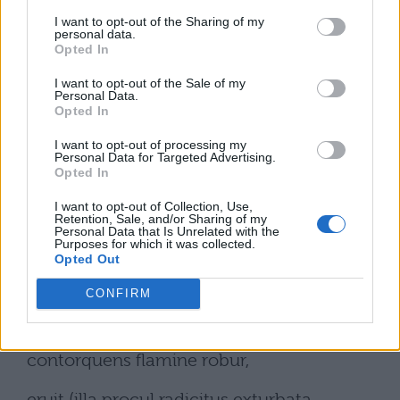
I want to opt-out of the Sharing of my
praemia laudis!
personal data.
Opted In
non ingrata tamen frustra munuscula divis
I want to opt-out of the Sale of my
Personal Data.
promittens tacito succepit vota labello.
Opted In
nam
I want to opt-out of processing my
Personal Data for Targeted Advertising.
Opted In
velut in summo quatientem brachia Tauro
I want to opt-out of Collection, Use,
105
Retention, Sale, and/or Sharing of my
Personal Data that Is Unrelated with the
Purposes for which it was collected.
quercum aut conigeram sudanti cortice
Opted Out
pinum
CONFIRM
indomitus turbo
contorquens flamine robur,
eruit (illa procul radicitus exturbata