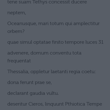
tene suam Tethys concessit ducere
neptem,
Oceanusque, mari totum qui amplectitur
orbem?
quae simul optatae finito tempore luces 31
advenere, domum conventu tota
frequentat
Thessalia, oppletur laetanti regia coetu:
dona ferunt prae se,
declarant gaudia vultu.
deseritur Cieros, linquunt Pthiotica Tempe