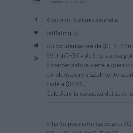
Pubblicato il 4 set 2008
A cura di: Stefano Sannella
{etRating 3}
Un condensatore da $C_1=0.1nF$
$V_("in")=34"volt"$; si stacca poi 
Il condensatore viene a questo 
condensatore inizialmente scari
cade a $10V$.
Calcolare la capacità del secon
Intanto possiamo calcolarci $Q