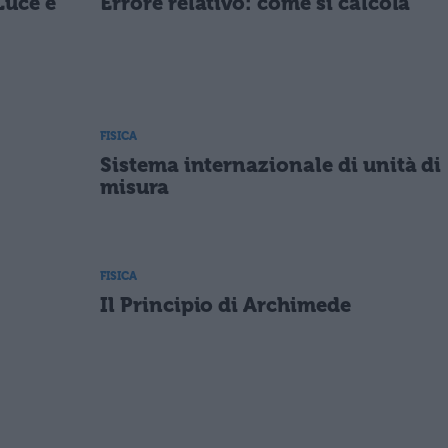
Luce e
Errore relativo: come si calcola
FISICA
Sistema internazionale di unità di
misura
FISICA
Il Principio di Archimede