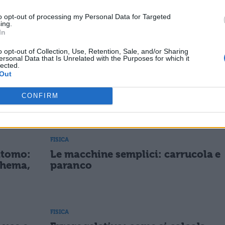
icavandoti $Q’_2=Q_1-Q’_1=3,4nC-1nC=2.4nC$
to opt-out of processing my Personal Data for Targeted
giacché dalla terza si ha
ing.
In
o opt-out of Collection, Use, Retention, Sale, and/or Sharing
ersonal Data that Is Unrelated with the Purposes for which it
lected.
Out
CONFIRM
ESSARE
FISICA
'atomo:
Le macchine semplici: carrucola e
chema,
paranco
FISICA