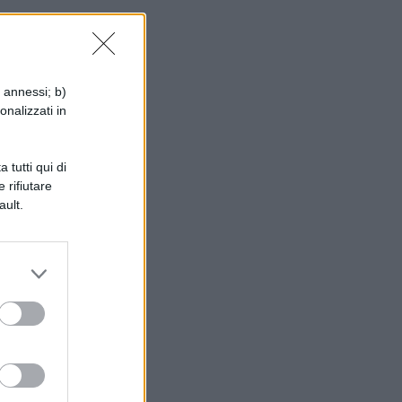
i annessi; b)
ri
onalizzati in
 tutti qui di
 rifiutare
ault.
o