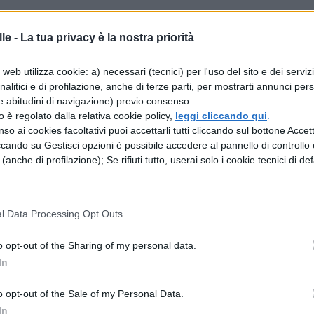
tori non vengono collegati ad un generatore,
le -
La tua privacy è la nostra priorità
onserva.
web utilizza cookie: a) necessari (tecnici) per l'uso del sito e dei serviz
ttivamente le cariche finali sui due condensato
analitici e di profilazione, anche di terze parti, per mostrarti annunci pers
 sistema:
e abitudini di navigazione) previo consenso.
zzo è regolato dalla relativa cookie policy,
leggi cliccando qui
.
_1}=10V), (frac{Q’_2}{C_2}=10V):}$
so ai cookies facoltativi puoi accettarli tutti cliccando sul bottone Accetta
 la carica finale è uguale a quella iniziale (del
ccando su Gestisci opzioni è possibile accedere al pannello di controllo e
e (anche di profilazione); Se rifiuti tutto, userai solo i cookie tecnici di def
ma del collegamento).
l fatto che la differenza di potenziale è uguale al
l Data Processing Opt Outs
ale è uguale per entrambi i condensatori, in quand
o opt-out of the Sharing of my personal data.
In
o opt-out of the Sale of my Personal Data.
In