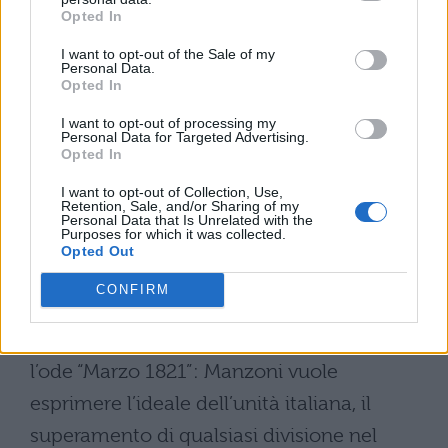
non più sull’immaginazione.
Opted In
Entrambi producono poesie, Leopardi
I want to opt-out of the Sale of my
Personal Data.
scrive odi, canzoni, idilli, ma adopera anche
Opted In
la prosa. Manzoni invece scrive prosa
I want to opt-out of processing my
saggistica, trattati e soprattutto il suo
Personal Data for Targeted Advertising.
Opted In
capolavoro,
I Promessi Sposi
.
I want to opt-out of Collection, Use,
Retention, Sale, and/or Sharing of my
In ambito politico Leopardi è quasi
Personal Data that Is Unrelated with the
Purposes for which it was collected.
totalmente estraneo, mentre Manzoni dà
Opted Out
molta importanza alla politica vivendola
CONFIRM
anche in prima persona.
Tra le opere politiche manzoniane troviamo
l’ode “Marzo 1821”: Manzoni vuole
esprimere l’ideale dell’unità italiana, il
superamento di qualsiasi divisione nel