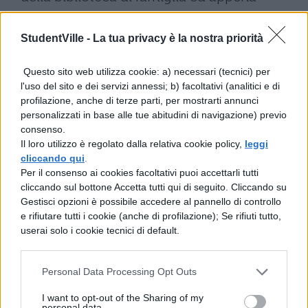
undicenne il suo bagaglio culturale è
StudentVille -
La tua privacy è la nostra priorità
vastissimo. Da solo impara greco, latino ed
ebraico. La sua formazione culturale muta
Questo sito web utilizza cookie: a) necessari (tecnici) per
di continuo; infatti dopo i piccoli studi si
l'uso del sito e dei servizi annessi; b) facoltativi (analitici e di
profilazione, anche di terze parti, per mostrarti annunci
dedica alla poesia, ovvero il passaggio
personalizzati in base alle tue abitudini di navigazione) previo
dall’erudizione al bello, che richiama i miti
consenso.
Il loro utilizzo è regolato dalla relativa cookie policy,
leggi
classici e la mitologia; poi la conversione
cliccando qui
.
dal bello al vero, con una poesia incentrata
Per il consenso ai cookies facoltativi puoi accettarli tutti
cliccando sul bottone Accetta tutti qui di seguito. Cliccando su
sul sentimento e sulla filosofia.
Gestisci opzioni è possibile accedere al pannello di controllo
e rifiutare tutti i cookie (anche di profilazione); Se rifiuti tutto,
A differenza di Manzoni, Leopardi non
userai solo i cookie tecnici di default.
ha grandi rapporti con gli intellettuali
del suo tempo
, in quanto non accetta il
Personal Data Processing Opt Outs
loro pensiero, incentrato sulla ragione e
I want to opt-out of the Sharing of my
personal data.