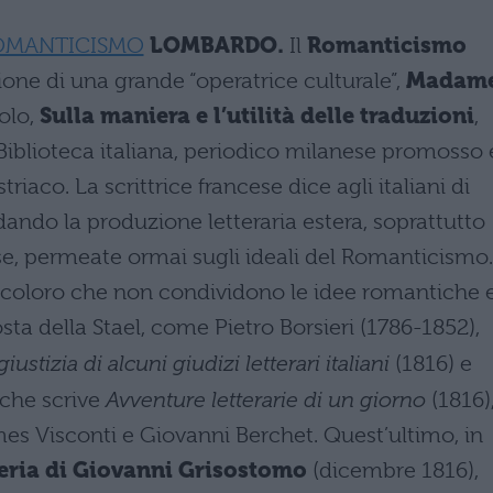
OMANTICISMO
LOMBARDO.
Il
Romanticismo
zione di una grande “operatrice culturale”,
Madam
colo,
Sulla maniera e l’utilità delle traduzioni
,
Biblioteca italiana, periodico milanese promosso 
iaco. La scrittrice francese dice agli italiani di
rdando la produzione letteraria estera, soprattutto
ese, permeate ormai sugli ideali del Romanticismo.
ra coloro che non condividono le idee romantiche 
a della Stael, come Pietro Borsieri (1786-1852),
giustizia di alcuni giudizi letterari italiani
(1816) e
che scrive
Avventure letterarie di un giorno
(1816)
es Visconti e Giovanni Berchet. Quest’ultimo, in
eria di Giovanni Grisostomo
(dicembre 1816),