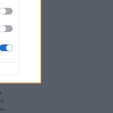
e
i,
e
a,
a
te
na,