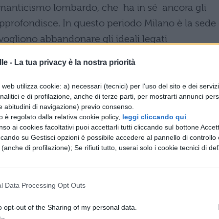
Romanticismo lombardo, che ha in sé ancora gli
li approfondisce. In questo periodo Milano è la sede 
 vogliono abbandonare gli ideali legati
ancarli al sentimento, così da dare una visione pi
le -
La tua privacy è la nostra priorità
 rendere moderna la letteratura, eliminando
o le unità aristoteliche che hanno condizionato 
web utilizza cookie: a) necessari (tecnici) per l'uso del sito e dei serviz
analitici e di profilazione, anche di terze parti, per mostrarti annunci pers
ecento. I classici vengono letti con ammirazione,
e abitudini di navigazione) previo consenso.
to sarebbe anacronistico. La Religione, infine, è
zzo è regolato dalla relativa cookie policy,
leggi cliccando qui
.
so ai cookies facoltativi puoi accettarli tutti cliccando sul bottone Accetta
 Ragione.
ccando su Gestisci opzioni è possibile accedere al pannello di controllo e
IL CONCILIATORE.
Il Romanticimo lombardo
e (anche di profilazione); Se rifiuti tutto, userai solo i cookie tecnici di def
ma patriottico-risorgimentale, evidente nel
icato due volte a settimana a Milano dal 3
l Data Processing Opt Outs
819: viene sostenuto economicamente dal conte
o opt-out of the Sharing of my personal data.
1860) e dal conte Federico Confalonieri (1785-
In