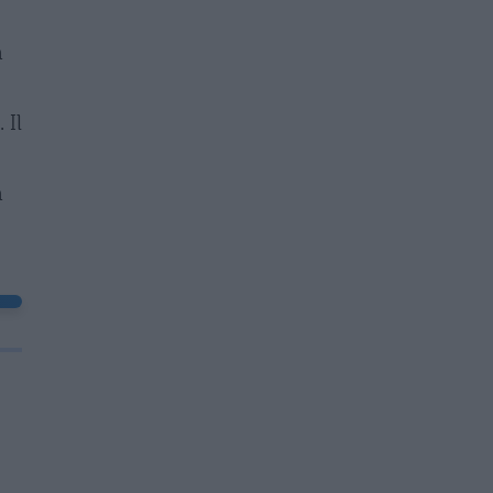
a
 Il
a