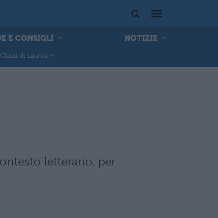
E E CONSIGLI
NOTIZIE
Classi di Laurea
ntesto letterario, per