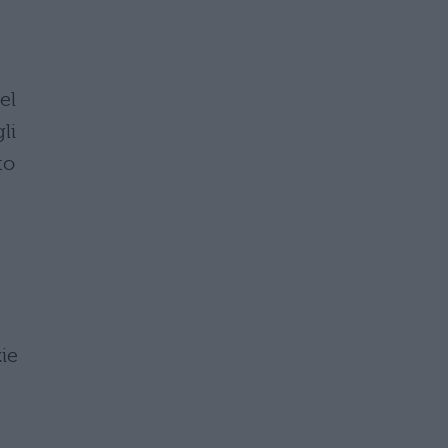
el
li
to
ie