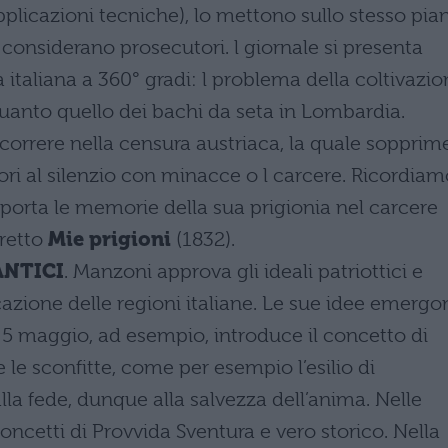
applicazioni tecniche), lo mettono sullo stesso pia
 si considerano prosecutori. l giornale si presenta
italiana a 360° gradi: l problema della coltivazio
quanto quello dei bachi da seta in Lombardia.
correre nella censura austriaca, la quale sopprime
tori al silenzio con minacce o l carcere. Ricordia
riporta le memorie della sua prigionia nel carcere
bretto
Mie prigioni
(1832).
ANTICI
. Manzoni approva gli ideali patriottici e
icazione delle regioni italiane. Le sue idee emerg
Il 5 maggio, ad esempio, introduce il concetto di
 le sconfitte, come per esempio l’esilio di
la fede, dunque alla salvezza dell’anima. Nelle
concetti di Provvida Sventura e vero storico. Nella