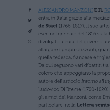
ALESSANDRO MANZONI
E IL
R
entra in Italia grazie alla media
de Stäel
(1766-1817). Il suo arti
esce nel gennaio del 1816 sulla 
divulgato a cura del governo austr
allargare i propri orizzonti, gua
quella tedesca, francese e ingl
Da qui seguono vari dibattiti t
coloro che appoggiano la propost
autore dell’articolo
Intorno all’in
Ludovico Di Breme (1780-1820) 
gli amici del Manzoni, come Erm
particolare, nella
Lettera semis