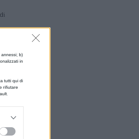
di
ù
la
i annessi; b)
onalizzati in
 tutti qui di
 rifiutare
ault.