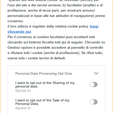
l'uso del sito e dei servizi annessi; b) facoltativi (analitici e di
tranquillamente. Grati per l'ospitalità, gli dei
profilazione, anche di terze parti, per mostrarti annunci
lodarono validamente la benevolenza dei
personalizzati in base alle tue abitudini di navigazione) previo
consenso.
coniugi e concessero fino alla loro morte
Il loro utilizzo è regolato dalla relativa cookie policy,
leggi
una vita beata.
cliccando qui
.
Per il consenso ai cookies facoltativi puoi accettarli tutti
cliccando sul bottone Accetta tutti qui di seguito. Cliccando su
Gestisci opzioni è possibile accedere al pannello di controllo
e rifiutare tutti i cookie (anche di profilazione); Se rifiuti tutto,
userai solo i cookie tecnici di default.
Personal Data Processing Opt Outs
TI POTREBBE INTERESSARE
I want to opt-out of the Sharing of my
personal data.
Opted In
LETTERATURA LATINA
La Commedia di Plauto
I want to opt-out of the Sale of my
Personal Data.
Opted In