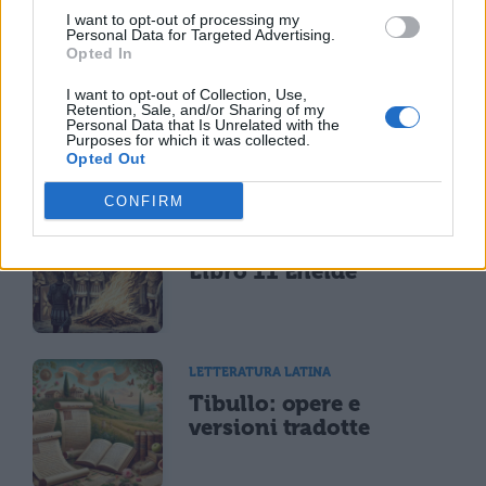
I want to opt-out of processing my
Personal Data for Targeted Advertising.
Opted In
LETTERATURA LATINA
Riassunto libro per
I want to opt-out of Collection, Use,
Retention, Sale, and/or Sharing of my
libro dell'Eneide
Personal Data that Is Unrelated with the
Purposes for which it was collected.
Opted Out
CONFIRM
LETTERATURA LATINA
Riassunto e Analisi
Libro 11 Eneide
LETTERATURA LATINA
Tibullo: opere e
versioni tradotte