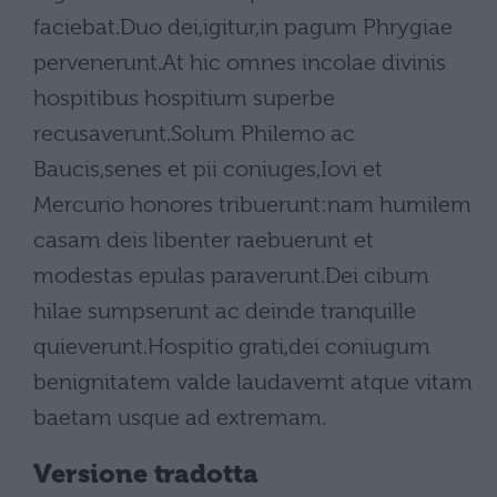
faciebat.Duo dei,igitur,in pagum Phrygiae
pervenerunt.At hic omnes incolae divinis
hospitibus hospitium superbe
recusaverunt.Solum Philemo ac
Baucis,senes et pii coniuges,Iovi et
Mercurio honores tribuerunt:nam humilem
casam deis libenter raebuerunt et
modestas epulas paraverunt.Dei cibum
hilae sumpserunt ac deinde tranquille
quieverunt.Hospitio grati,dei coniugum
benignitatem valde laudavernt atque vitam
baetam usque ad extremam.
Versione tradotta