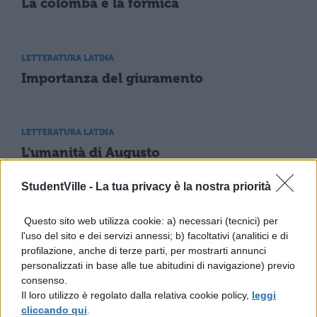
La colomba e la formica
LETTERATURA LATINA
Importanza del giuramento
LETTERATURA LATINA
L'umanità di Augusto
StudentVille -
La tua privacy è la nostra priorità
LETTERATURA LATINA
Questo sito web utilizza cookie: a) necessari (tecnici) per
Esopo e lo schiavo fuggiasco
l'uso del sito e dei servizi annessi; b) facoltativi (analitici e di
profilazione, anche di terze parti, per mostrarti annunci
personalizzati in base alle tue abitudini di navigazione) previo
consenso.
LETTERATURA LATINA
Il loro utilizzo è regolato dalla relativa cookie policy,
leggi
Cassandra e Troia
cliccando qui
.