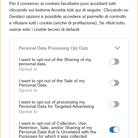
Per il consenso ai cookies facoltativi puoi accettarli tutti
cliccando sul bottone Accetta tutti qui di seguito. Cliccando su
Gestisci opzioni è possibile accedere al pannello di controllo
LETTERATURA LATINA
e rifiutare tutti i cookie (anche di profilazione); Se rifiuti tutto,
Il sepolcro di Nicotri
userai solo i cookie tecnici di default.
Personal Data Processing Opt Outs
LETTERATURA LATINA
Da una capanna un tempio
I want to opt-out of the Sharing of my
personal data.
Opted In
I want to opt-out of the Sale of my
LETTERATURA LATINA
Personal Data.
Opted In
Un episodio della spedizione dei greci
contro Troia
I want to opt-out of processing my
Personal Data for Targeted Advertising.
Opted In
LETTERATURA LATINA
I want to opt-out of Collection, Use,
Retention, Sale, and/or Sharing of my
I Gracchi
Personal Data that Is Unrelated with the
Purposes for which it was collected.