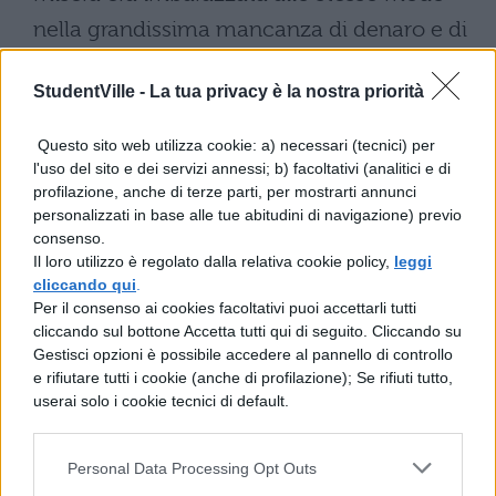
nella grandissima mancanza di denaro e di
difesa, e già pensava ad un cappio ed all
StudentVille -
La tua privacy è la nostra priorità
impiccagione. Ma opportunamente le
apparve Demostene come protettore che
Questo sito web utilizza cookie: a) necessari (tecnici) per
l'uso del sito e dei servizi annessi; b) facoltativi (analitici e di
venne in professione di avvocato. << La
profilazione, anche di terze parti, per mostrarti annunci
personalizzati in base alle tue abitudini di navigazione) previo
donna, disse, era stata preparata con la
consenso.
fiducia della consegna, ma se non avrà
Il loro utilizzo è regolato dalla relativa cookie policy,
leggi
cliccando qui
.
indotto il socio, non può fare ciò,
Per il consenso ai cookies facoltativi puoi accettarli tutti
allorquando, come egli stesso tu gridi,
cliccando sul bottone Accetta tutti qui di seguito. Cliccando su
Gestisci opzioni è possibile accedere al pannello di controllo
essendo stata detta questa regola che non
e rifiutare tutti i cookie (anche di profilazione); Se rifiuti tutto,
fosse annoverato il denaro dellaltro senza
userai solo i cookie tecnici di default.
laltro>>.
Personal Data Processing Opt Outs