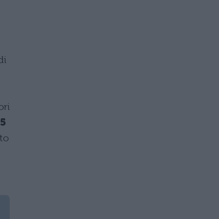
di
.
ori
5
ito