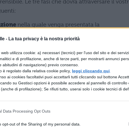
sibile. Le tre fasi che dovrà attraversare il vost
uenti:
uzione
nella quale venga presentata la
i verterà il testo.
le -
La tua privacy è la nostra priorità
one la propria opinione
, corredata dai
li
step
conseguenti consistono nella presa in
web utilizza cookie: a) necessari (tecnici) per l'uso del sito e dei serviz
ù
antitesi
, seguita dalla confutazione dell’opinion
analitici e di profilazione, anche di terze parti, per mostrarti annunci pers
e abitudini di navigazione) previo consenso.
zzo è regolato dalla relativa cookie policy,
leggi cliccando qui
.
ione
, in cui il testo argomentativo si chiude con l
so ai cookies facoltativi puoi accettarli tutti cliccando sul bottone Accetta
i e una proposta di risoluzione per il problema in
ccando su Gestisci opzioni è possibile accedere al pannello di controllo e
e (anche di profilazione); Se rifiuti tutto, userai solo i cookie tecnici di def
ma e strutturate il vostro testo in:
l Data Processing Opt Outs
o opt-out of the Sharing of my personal data.