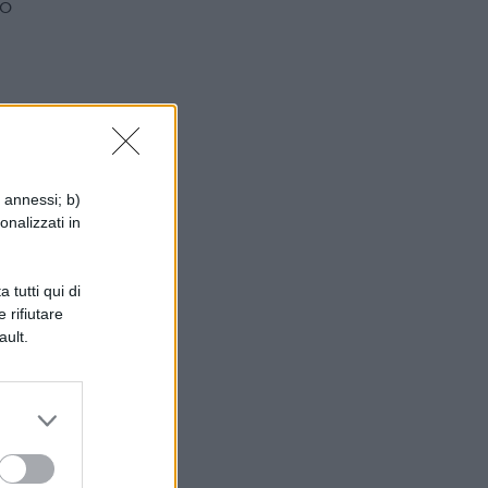
ro
i annessi; b)
e
onalizzati in
a
 tutti qui di
 rifiutare
ault.