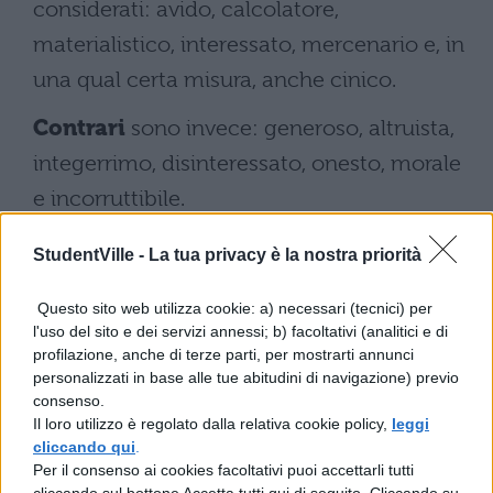
considerati: avido, calcolatore,
materialistico, interessato, mercenario e, in
una qual certa misura, anche cinico.
Contrari
sono invece: generoso, altruista,
integerrimo, disinteressato, onesto, morale
e incorruttibile.
Frasi con il termine venale
StudentVille -
La tua privacy è la nostra priorità
Questo sito web utilizza cookie: a) necessari (tecnici) per
Alcune
frasi
che prevedono l’utilizzo del
l'uso del sito e dei servizi annessi; b) facoltativi (analitici e di
termine venale sono:
profilazione, anche di terze parti, per mostrarti annunci
personalizzati in base alle tue abitudini di navigazione) previo
consenso.
La donna venale la donna venale è una
Il loro utilizzo è regolato dalla relativa cookie policy,
leggi
cosa troppo, orrida agli occhi miei.Ma
cliccando qui
.
Per il consenso ai cookies facoltativi puoi accettarli tutti
se state cercando di rendermi venale,
cliccando sul bottone Accetta tutti qui di seguito. Cliccando su