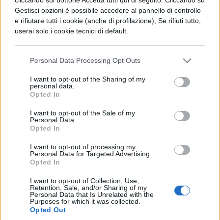
avete scelto un esempio che non
Gestisci opzioni è possibile accedere al pannello di controllo
e rifiutare tutti i cookie (anche di profilazione); Se rifiuti tutto,
regge.
userai solo i cookie tecnici di default.
Il professore Erede era notoriamente
Personal Data Processing Opt Outs
molto venale, lui non guardava in
I want to opt-out of the Sharing of my
faccia a nessuno.
personal data.
Opted In
So di essere venale, ma spero che lei
I want to opt-out of the Sale of my
Personal Data.
mi conduca alla sua BMW
Opted In
parcheggiata davanti alla pizzeria.
I want to opt-out of processing my
Personal Data for Targeted Advertising.
Non poteva passare la vita a subire
Opted In
cazziatoni al posto degli altri; non era
I want to opt-out of Collection, Use,
Retention, Sale, and/or Sharing of my
né cristiano né masochista né
Personal Data that Is Unrelated with the
Purposes for which it was collected.
abbastanza venale.
Opted Out