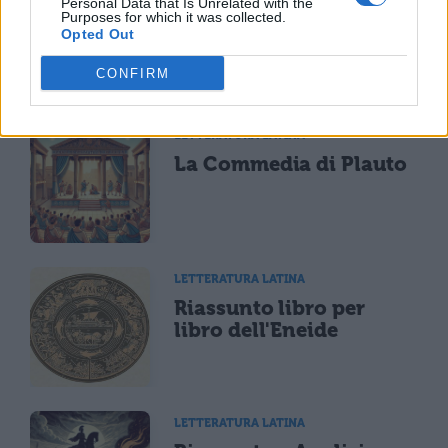
Personal Data that Is Unrelated with the
Purposes for which it was collected.
Opted Out
CONFIRM
TI POTREBBE INTERESSARE
LETTERATURA LATINA
La Commedia di Plauto
LETTERATURA LATINA
Riassunto libro per
libro dell'Eneide
LETTERATURA LATINA