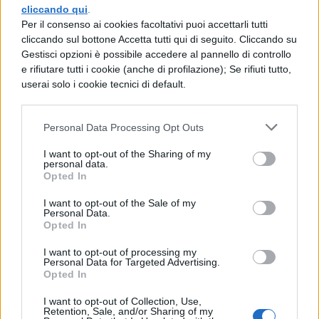
cliccando qui
.
com'è ragionevole ["censeo", lett. consiglio,
Per il consenso ai cookies facoltativi puoi accettarli tutti
cliccando sul bottone Accetta tutti qui di seguito. Cliccando su
non "censo"], lasciamo perdere questo
Gestisci opzioni è possibile accedere al pannello di controllo
buono a nulla ["nebulonem", il Nevio di cui
e rifiutare tutti i cookie (anche di profilazione); Se rifiuti tutto,
userai solo i cookie tecnici di default.
sopra], e andiamo subito a render grazie a
Giove Ottimo Massimo.
Personal Data Processing Opt Outs
Ciò detto, s'incamminò alla volta del
I want to opt-out of the Sharing of my
Campidoglio. Al che, l'intera assemblea,
personal data.
Opted In
piantato in asso il tribuno [sempre Nevio],
accompagnò Scipione in Campidoglio e di
I want to opt-out of the Sale of my
Personal Data.
poi, a casa sua in un clima di gioia e
Opted In
solenne gratitudine.
I want to opt-out of processing my
Personal Data for Targeted Advertising.
Opted In
I want to opt-out of Collection, Use,
Retention, Sale, and/or Sharing of my