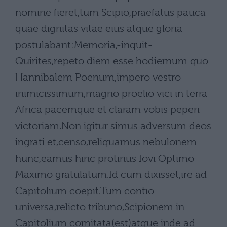
nomine fieret,tum Scipio,praefatus pauca
quae dignitas vitae eius atque gloria
postulabant:Memoria,-inquit-
Quirites,repeto diem esse hodiernum quo
Hannibalem Poenum,impero vestro
inimicissimum,magno proelio vici in terra
Africa pacemque et claram vobis peperi
victoriam.Non igitur simus adversum deos
ingrati et,censo,reliquamus nebulonem
hunc,eamus hinc protinus Iovi Optimo
Maximo gratulatum.Id cum dixisset,ire ad
Capitolium coepit.Tum contio
universa,relicto tribuno,Scipionem in
Capitolium comitata(est)atque inde ad