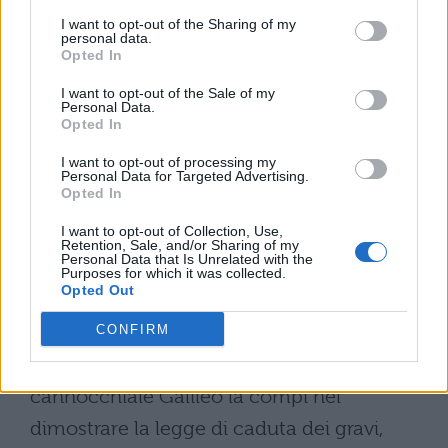
infatti quella di mettere insieme questi due
I want to opt-out of the Sharing of my
personal data.
” pezzi ” ( dopo aver convocato alcuni
Opted In
artigiani in grado di farlo ), ossia di creare
I want to opt-out of the Sale of my
un rapporto ( biunivoco ) tra scienza e
Personal Data.
Opted In
tecnica, cosa peraltro tipica della
I want to opt-out of processing my
rivoluzione scientifica: è un rapporto
Personal Data for Targeted Advertising.
Opted In
biunivoco nel senso che un maggiore
I want to opt-out of Collection, Use,
sviluppo tecnologico permette alla scienza
Retention, Sale, and/or Sharing of my
Personal Data that Is Unrelated with the
di conseguire risultati più apprezzabili, ma
Purposes for which it was collected.
Opted Out
un maggiore sviluppo scientifico consente
la creazione di strumenti sempre più
CONFIRM
precisi. Operazione simile a quella del
cannocchiale Galileo la compì nel
dimostrare la legge di caduta dei gravi,