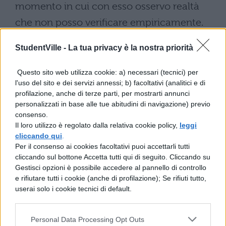
momento in cui con esso osservo realtà
che non posso verificare empiricamente.
Ha cioò perfezionato uno strumento
StudentVille -
La tua privacy è la nostra priorità
elaborato in modo un pò grossolano da
artigiani olandesi ( molto abili nel produrre
Questo sito web utilizza cookie: a) necessari (tecnici) per
l'uso del sito e dei servizi annessi; b) facoltativi (analitici e di
lenti ottiche ); negli stessi anni Keplero, con
profilazione, anche di terze parti, per mostrarti annunci
cui Galilei era in contatto, aveva elaborato
personalizzati in base alle tue abitudini di navigazione) previo
consenso.
una teoria ottica per capire quale precisa
Il loro utilizzo è regolato dalla relativa cookie policy,
leggi
combinazione di lenti usare per un
cliccando qui
.
Per il consenso ai cookies facoltativi puoi accettarli tutti
ingrandimento preciso. Gli artigiani
cliccando sul bottone Accetta tutti qui di seguito. Cliccando su
olandesi e Keplero facevano
Gestisci opzioni è possibile accedere al pannello di controllo
e rifiutare tutti i cookie (anche di profilazione); Se rifiuti tutto,
contemporaneamente e separatamente
userai solo i cookie tecnici di default.
due ” pezzi ” che Galileo ha il merito di aver
unificato. La grande intuizione di Galileo fu
Personal Data Processing Opt Outs