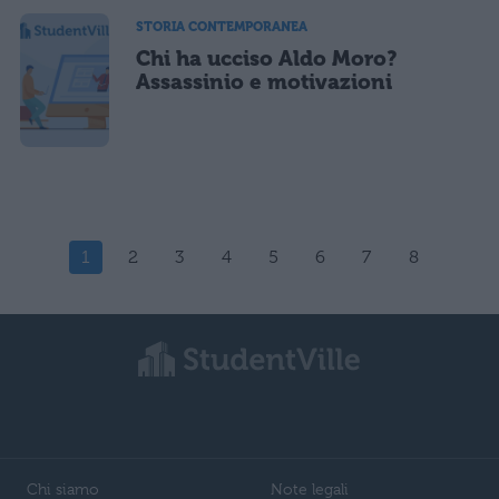
STORIA CONTEMPORANEA
Chi ha ucciso Aldo Moro?
Assassinio e motivazioni
1
2
3
4
5
6
7
8
Chi siamo
Note legali