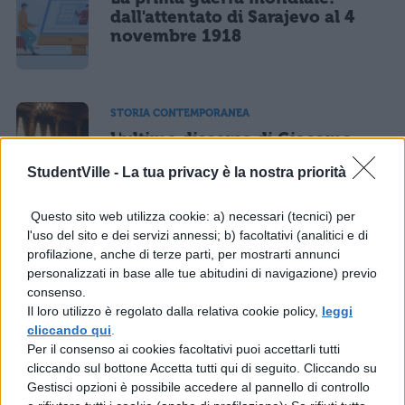
dall'attentato di Sarajevo al 4
novembre 1918
STORIA CONTEMPORANEA
L'ultimo discorso di Giacomo
Matteotti
StudentVille -
La tua privacy è la nostra priorità
Questo sito web utilizza cookie: a) necessari (tecnici) per
l'uso del sito e dei servizi annessi; b) facoltativi (analitici e di
profilazione, anche di terze parti, per mostrarti annunci
STORIA CONTEMPORANEA
personalizzati in base alle tue abitudini di navigazione) previo
Guerra tra Israele e Palestina:
consenso.
cosa sta succedendo e perché
Il loro utilizzo è regolato dalla relativa cookie policy,
leggi
cliccando qui
.
Per il consenso ai cookies facoltativi puoi accettarli tutti
cliccando sul bottone Accetta tutti qui di seguito. Cliccando su
Gestisci opzioni è possibile accedere al pannello di controllo
STORIA CONTEMPORANEA