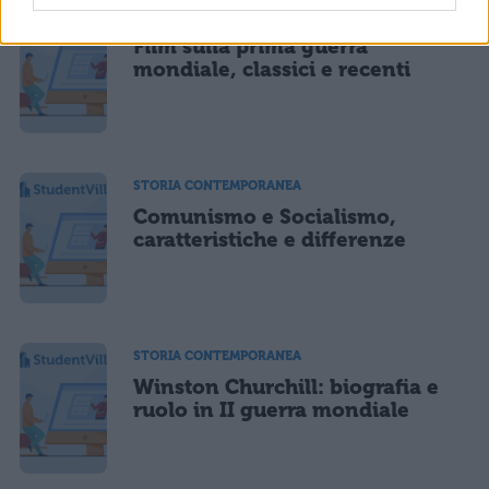
STORIA CONTEMPORANEA
Film sulla prima guerra
mondiale, classici e recenti
STORIA CONTEMPORANEA
Comunismo e Socialismo,
caratteristiche e differenze
STORIA CONTEMPORANEA
Winston Churchill: biografia e
ruolo in II guerra mondiale