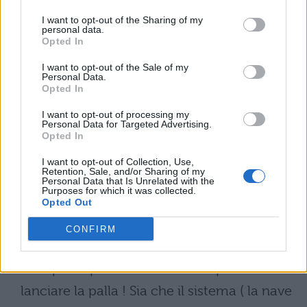
lo sapeva benissimo altrimenti al posto di
I want to opt-out of the Sharing of my
un esperimento mentale avrebbe lavorato
personal data.
Opted In
concretamente in una nave materiale . Non
I want to opt-out of the Sale of my
é che quando la nave é in moto i pesci
Personal Data.
Opted In
contenuti nella boccia rimangano
schiacciati contro la parete ; le mosche ,
I want to opt-out of processing my
Personal Data for Targeted Advertising.
allo stesso modo , non rimarranno
Opted In
spiaccicate sul fondo e le gocce che
I want to opt-out of Collection, Use,
Retention, Sale, and/or Sharing of my
fuoriescono dal recipiente non
Personal Data that Is Unrelated with the
Purposes for which it was collected.
sobbalzeranno fuori in modo anomalo ; se
Opted Out
ci sono due persone che si lanciano un
CONFIRM
oggetto ( una palla , per esempio ) , non é
che quello più sul fondo faccia più fatica a
lanciare la palla ! Sia che il sistema ( la nave