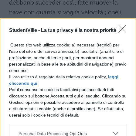
debbano succeder così , fate muover la
nave con quanta si voglia velocità ; ché (
pur che il moto sia uniforme e non
StudentVille -
La tua privacy è la nostra priorità
fluttuante in qua e in là ) voi non
riconoscerete una minima mutazione in
Questo sito web utilizza cookie: a) necessari (tecnici) per
tutti li nominati effetti , nè da alcuno di
l'uso del sito e dei servizi annessi; b) facoltativi (analitici e di
profilazione, anche di terze parti, per mostrarti annunci
quelli potrete comprender se la nave
personalizzati in base alle tue abitudini di navigazione) previo
cammina o pure sta ferma … ” . Se siamo
consenso.
Il loro utilizzo è regolato dalla relativa cookie policy,
leggi
sotto coperta ( ossia se non vediamo fuori )
cliccando qui
.
e facciamo degli esperimenti dei
Per il consenso ai cookies facoltativi puoi accettarli tutti
cliccando sul bottone Accetta tutti qui di seguito. Cliccando su
movimenti che la nave sia ferma o che si
Gestisci opzioni è possibile accedere al pannello di controllo
muova noi non ce ne accorgiamo ( purchè
e rifiutare tutti i cookie (anche di profilazione); Se rifiuti tutto,
userai solo i cookie tecnici di default.
il movimento sia rettilineo uniforme ) ; in
realtà poi non é esattamente così e Galileo
Personal Data Processing Opt Outs