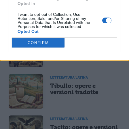
Riassunto libro per
Opted In
libro dell'Eneide
I want to opt-out of Collection, Use,
Retention, Sale, and/or Sharing of my
Personal Data that Is Unrelated with the
Purposes for which it was collected.
Opted Out
LETTERATURA LATINA
CONFIRM
Riassunto e Analisi
Libro 11 Eneide
LETTERATURA LATINA
Tibullo: opere e
versioni tradotte
LETTERATURA LATINA
Tacito: opere e versioni