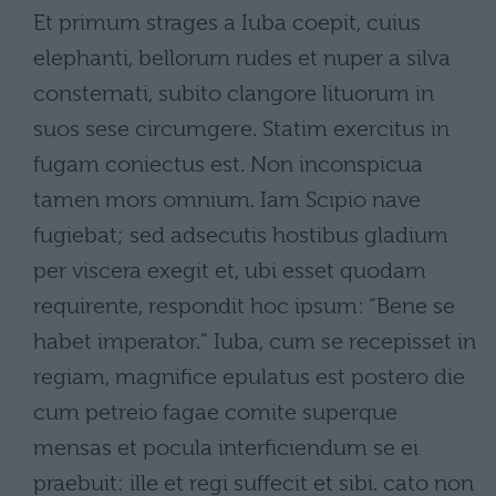
Et primum strages a Iuba coepit, cuius
elephanti, bellorum rudes et nuper a silva
consternati, subito clangore lituorum in
suos sese circumgere. Statim exercitus in
fugam coniectus est. Non inconspicua
tamen mors omnium. Iam Scipio nave
fugiebat; sed adsecutis hostibus gladium
per viscera exegit et, ubi esset quodam
requirente, respondit hoc ipsum: “Bene se
habet imperator.” Iuba, cum se recepisset in
regiam, magnifice epulatus est postero die
cum petreio fagae comite superque
mensas et pocula interficiendum se ei
praebuit: ille et regi suffecit et sibi. cato non