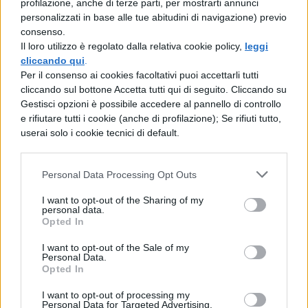
profilazione, anche di terze parti, per mostrarti annunci
secutaque vi sanguinis moribundas manus
personalizzati in base alle tue abitudini di navigazione) previo
consenso.
in ispo volnere reliquit.
Il loro utilizzo è regolato dalla relativa cookie policy,
leggi
cliccando qui
.
Per il consenso ai cookies facoltativi puoi accettarli tutti
cliccando sul bottone Accetta tutti qui di seguito. Cliccando su
Gestisci opzioni è possibile accedere al pannello di controllo
e rifiutare tutti i cookie (anche di profilazione); Se rifiuti tutto,
userai solo i cookie tecnici di default.
TI POTREBBE INTERESSARE
Personal Data Processing Opt Outs
LETTERATURA LATINA
I want to opt-out of the Sharing of my
personal data.
La Commedia di Plauto
Opted In
I want to opt-out of the Sale of my
Personal Data.
Opted In
I want to opt-out of processing my
LETTERATURA LATINA
Personal Data for Targeted Advertising.