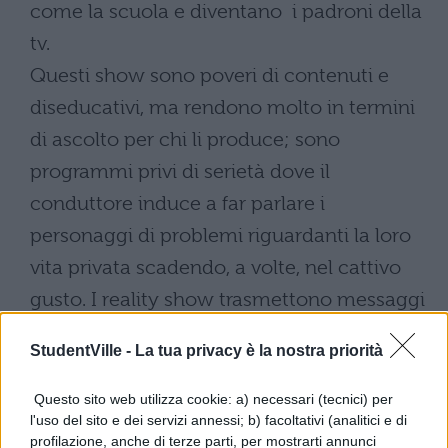
come la scuola e diventano i padroni della
tv.
Questi show sono poveri di contenuti e
diseducativi, ma rendono molto in termini
di ascolto per chi li produce; sono
programmi privi di serietà dove il
conduttore induce a far parlare i
personaggi di problemi riguardanti la loro
vita privata scadendo, a volte, nel cattivo
gusto. I reality show trasmettono messaggi
negativi, ma che scaturiscono grandi affetti,
StudentVille -
La tua privacy è la nostra priorità
specialmente nei giovani; messaggi che
servono a far dimenticare i problemi
Questo sito web utilizza cookie: a) necessari (tecnici) per
l'uso del sito e dei servizi annessi; b) facoltativi (analitici e di
quotidiani e impongono sotto forma di
profilazione, anche di terze parti, per mostrarti annunci