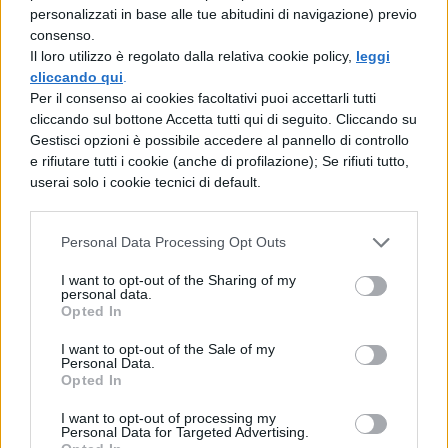
ideali valori che non esistono. Questi
personalizzati in base alle tue abitudini di navigazione) previo
consenso.
programmi sono insulti alla cultura, al
Il loro utilizzo è regolato dalla relativa cookie policy,
leggi
pudore e alla dignità umana perché si
cliccando qui
.
Per il consenso ai cookies facoltativi puoi accettarli tutti
basano sulla menzogna, creano
cliccando sul bottone Accetta tutti qui di seguito. Cliccando su
dipendenza televisiva e stimolano il
Gestisci opzioni è possibile accedere al pannello di controllo
e rifiutare tutti i cookie (anche di profilazione); Se rifiuti tutto,
pubblico a imitare modelli di vita lontani
userai solo i cookie tecnici di default.
dalla realtà. Anche il linguaggio usato è
pieno di battute volgari, forme dialettali,
Personal Data Processing Opt Outs
frasi sgrammaticate e termini usati a
I want to opt-out of the Sharing of my
personal data.
sproposito.
Opted In
La sfacciataggine dei protagonisti è spesso
I want to opt-out of the Sale of my
scambiata per bravura e furbizia, la
Personal Data.
Opted In
stupidità per una grandissima capacità di
I want to opt-out of processing my
far divertire. I reality vengono criticati da
Personal Data for Targeted Advertising.