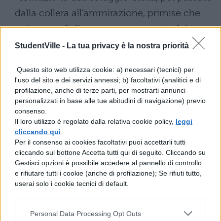
dalla collera all'ammirazione, primise che
se invece gliel'avessero consegnata lui
l'avrebbe restituita ai suoi senza farle alcun
StudentVille -
La tua privacy è la nostra priorità
male. Entrambe le parti mantennero la
Questo sito web utilizza cookie: a) necessari (tecnici) per
parola: i Romani riconsegnarono il pegno
l'uso del sito e dei servizi annessi; b) facoltativi (analitici e di
di pace, come previsto dal trattato, e presso
profilazione, anche di terze parti, per mostrarti annunci
personalizzati in base alle tue abitudini di navigazione) previo
il re degli etruschi la virtù fu non solo sicura
consenso.
Il loro utilizzo è regolato dalla relativa cookie policy,
leggi
ma anche onorata : il re lodò la fanciulla e
cliccando qui
.
le donò parte degli ostaggi. Una volta
Per il consenso ai cookies facoltativi puoi accettarli tutti
cliccando sul bottone Accetta tutti qui di seguito. Cliccando su
ristabilita la pace, i Romani onorarono la
Gestisci opzioni è possibile accedere al pannello di controllo
virtù di Clelia con una statua equestre: fu
e rifiutare tutti i cookie (anche di profilazione); Se rifiuti tutto,
userai solo i cookie tecnici di default.
posta nella via Sacra una vergine seduta a
cavallo.
Personal Data Processing Opt Outs