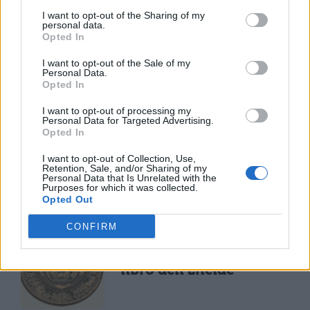
I want to opt-out of the Sharing of my
personal data.
Opted In
I want to opt-out of the Sale of my
Personal Data.
Opted In
TI POTREBBE INTERESSARE
I want to opt-out of processing my
Personal Data for Targeted Advertising.
Opted In
LETTERATURA LATINA
La Commedia di Plauto
I want to opt-out of Collection, Use,
Retention, Sale, and/or Sharing of my
Personal Data that Is Unrelated with the
Purposes for which it was collected.
Opted Out
CONFIRM
LETTERATURA LATINA
Riassunto libro per
libro dell'Eneide