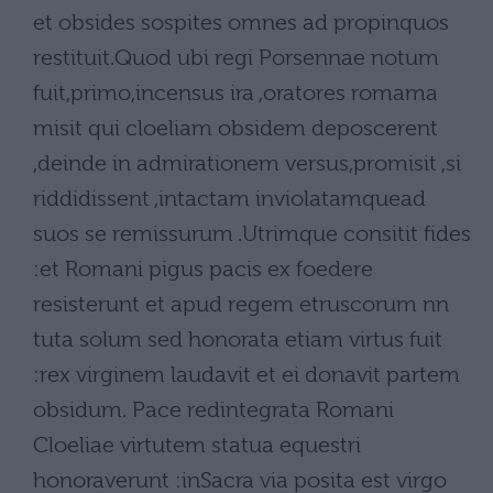
et obsides sospites omnes ad propinquos
restituit.Quod ubi regi Porsennae notum
fuit,primo,incensus ira ,oratores romama
misit qui cloeliam obsidem deposcerent
,deinde in admirationem versus,promisit ,si
riddidissent ,intactam inviolatamquead
suos se remissurum .Utrimque consitit fides
:et Romani pigus pacis ex foedere
resisterunt et apud regem etruscorum nn
tuta solum sed honorata etiam virtus fuit
:rex virginem laudavit et ei donavit partem
obsidum. Pace redintegrata Romani
Cloeliae virtutem statua equestri
honoraverunt :inSacra via posita est virgo