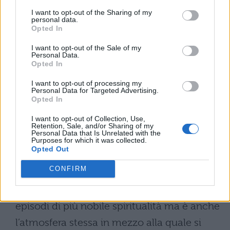
quelli opposti: quelli dell’infedeltà,
I want to opt-out of the Sharing of my
dell’inganno, del tradimento, della superbia,
personal data.
Opted In
della violenza, della crudeltà. Come la vita
I want to opt-out of the Sale of my
dei personaggi, anche quella dei sentimenti
Personal Data.
Opted In
è , nell’opera ariostesca, una vita così
I want to opt-out of processing my
strettamente correlata che i vari temi
Personal Data for Targeted Advertising.
Opted In
dell’opera s’intrecciano tra loro
condizionandosi a vicenda e richiamandosi
I want to opt-out of Collection, Use,
Retention, Sale, and/or Sharing of my
l’uno con l’altro per affinità o per contrasto.
Personal Data that Is Unrelated with the
Purposes for which it was collected.
Opted Out
Fondamentale nell’Ariosto è anche il
tema
CONFIRM
del meraviglioso
, sparso in innumerevoli
particolari dell’Orlando: si concentra negli
episodi di più nobile spiritualità ma è anche
l’atmosfera stessa in mezzo alla quale si