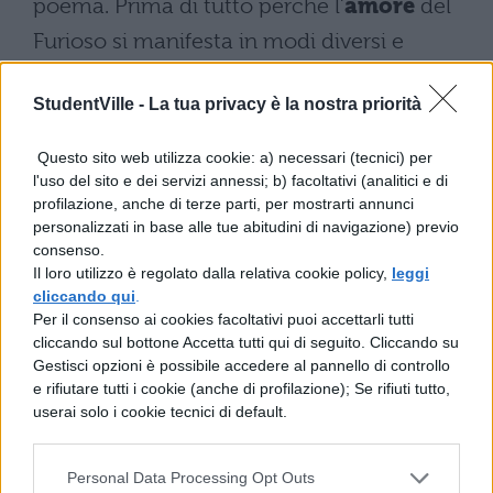
poema. Prima di tutto perché l’
amore
del
Furioso si manifesta in modi diversi e
talvolta addirittura contrastanti (da quelli
StudentVille -
La tua privacy è la nostra priorità
puri a quelli passionali, da quelli tragici a
quelli comici e realistici), così tutte queste
Questo sito web utilizza cookie: a) necessari (tecnici) per
sfaccettature dello stesso tema sembrano
l'uso del sito e dei servizi annessi; b) facoltativi (analitici e di
profilazione, anche di terze parti, per mostrarti annunci
prevalere allo stesso modo; in secondo
personalizzati in base alle tue abitudini di navigazione) previo
luogo perché accanto all’amore ci sono, nel
consenso.
Il loro utilizzo è regolato dalla relativa cookie policy,
leggi
poema, molti altri sentimenti espressi con
cliccando qui
.
Per il consenso ai cookies facoltativi puoi accettarli tutti
altrettanta intensità e sincera adesione da
cliccando sul bottone Accetta tutti qui di seguito. Cliccando su
parte del poeta: i temi dell’amicizia, della
Gestisci opzioni è possibile accedere al pannello di controllo
e rifiutare tutti i cookie (anche di profilazione); Se rifiuti tutto,
fedeltà, della devozione, della gentilezza,
userai solo i cookie tecnici di default.
della cortesia, dello spirito d’avventura. E
accanto ai temi “virtuosi”, non mancano
Personal Data Processing Opt Outs