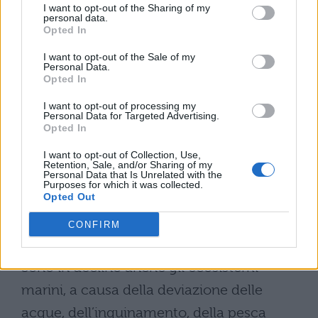
abbiamo quello della scomparsa di specie
I want to opt-out of the Sharing of my
personal data.
tra animali, insetti e piante. Ciò è dovuto
Opted In
all’alto tasso di densità di esseri umani e dal
I want to opt-out of the Sale of my
Personal Data.
loro comportamento. Con la distruzione
Opted In
delle foreste pluviali scompaiono anche le
I want to opt-out of processing my
Personal Data for Targeted Advertising.
specie che le abitavano; con la bonifica
Opted In
delle terre umide si estinguono altre specie;
I want to opt-out of Collection, Use,
Retention, Sale, and/or Sharing of my
molti insetti utili vengono uccisi dai
Personal Data that Is Unrelated with the
Purposes for which it was collected.
pesticidi utilizzati nell’agricoltura, i quali
Opted Out
eliminano anche funghi e microrganismi
CONFIRM
presenti nel suolo.
Sono in declino anche gli ecosistemi
marini, a causa della deviazione delle
acque, dell’inquinamento, della pesca