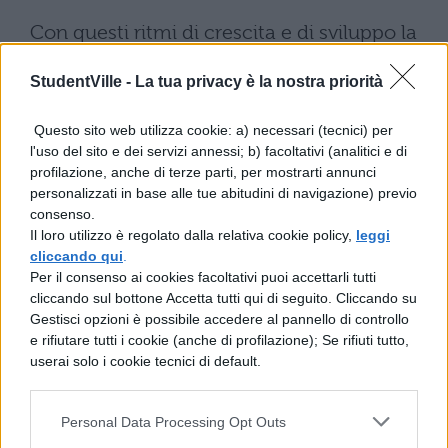
Con questi ritmi di crescita e di sviluppo la
deforestazione aumenterà. Il problema
StudentVille -
La tua privacy è la nostra priorità
potrebbe essere risolto con investimenti nel
sociale, utilizzo di tecnologie appropriate,
Questo sito web utilizza cookie: a) necessari (tecnici) per
l'uso del sito e dei servizi annessi; b) facoltativi (analitici e di
istruzione, sviluppo sostenibile,
profilazione, anche di terze parti, per mostrarti annunci
diminuzione dei consumi. Con
personalizzati in base alle tue abitudini di navigazione) previo
consenso.
procedimenti più efficienti nella
Il loro utilizzo è regolato dalla relativa cookie policy,
leggi
produzione e lavorazione si può ridurre la
cliccando qui
.
Per il consenso ai cookies facoltativi puoi accettarli tutti
quantità di legna raccolta, e con una
cliccando sul bottone Accetta tutti qui di seguito. Cliccando su
politica che faccia pagare i danni della
Gestisci opzioni è possibile accedere al pannello di controllo
e rifiutare tutti i cookie (anche di profilazione); Se rifiuti tutto,
deforestazione si può limitare la domanda
userai solo i cookie tecnici di default.
di prodotti del legno.
Personal Data Processing Opt Outs
Accanto al problema dei disboscamenti