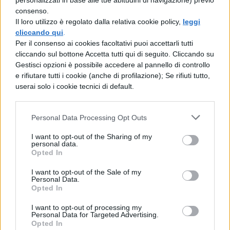
personalizzati in base alle tue abitudini di navigazione) previo
novembre?
consenso.
Il loro utilizzo è regolato dalla relativa cookie policy,
leggi
cliccando qui
.
MATEMATICA
Per il consenso ai cookies facoltativi puoi accettarli tutti
cliccando sul bottone Accetta tutti qui di seguito. Cliccando su
Pi Greco: valore,
Gestisci opzioni è possibile accedere al pannello di controllo
simbolo, legami
e rifiutare tutti i cookie (anche di profilazione); Se rifiuti tutto,
userai solo i cookie tecnici di default.
MATEMATICA
Personal Data Processing Opt Outs
Eratostene di Cirene
I want to opt-out of the Sharing of my
personal data.
Opted In
I want to opt-out of the Sale of my
Personal Data.
Opted In
MATEMATICA
Numeri cardinali: quali sono e come
I want to opt-out of processing my
utilizzarli
Personal Data for Targeted Advertising.
Opted In