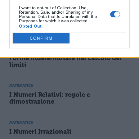
I want to opt-out of Collection, Use,
Retention, Sale, and/or Sharing of my
MATEMATICA
Personal Data that Is Unrelated with the
Tangente e cotangente: problema
Purposes for which it was collected.
Opted Out
svolto
CONFIRM
MATEMATICA
Forme indeterminate nel calcolo dei
limiti
MATEMATICA
I Numeri Relativi: regole e
dimostrazione
MATEMATICA
I Numeri Irrazionali