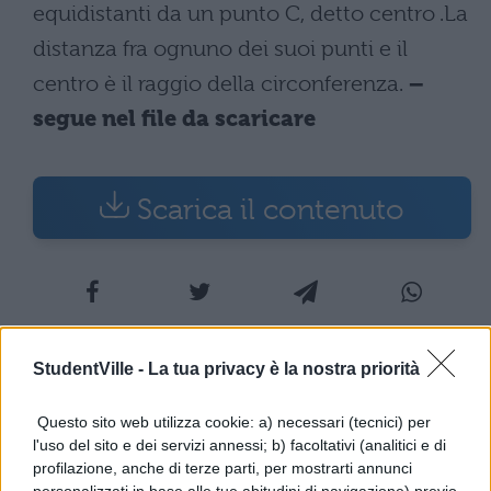
equidistanti da un punto C, detto centro .La
distanza fra ognuno dei suoi punti e il
centro è il raggio della circonferenza.
–
segue nel file da scaricare
Scarica il contenuto
StudentVille -
La tua privacy è la nostra priorità
TI POTREBBE INTERESSARE
Questo sito web utilizza cookie: a) necessari (tecnici) per
MATEMATICA
l'uso del sito e dei servizi annessi; b) facoltativi (analitici e di
Fibonacci Day: perché si
profilazione, anche di terze parti, per mostrarti annunci
festeggia il 23