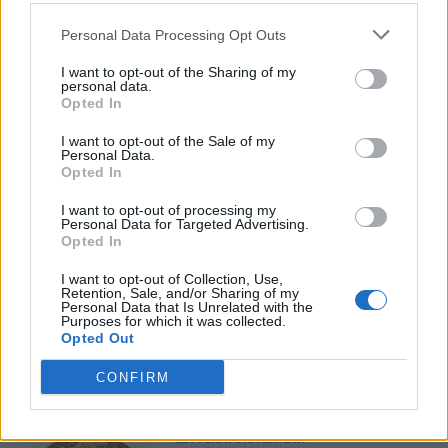
giunse a Preneste. Subito i romani vennero
Personal Data Processing Opt Outs
presi dal terrore, ma Pirro chiese la pace.
I want to opt-out of the Sharing of my
personal data.
Opted In
I want to opt-out of the Sale of my
Personal Data.
Opted In
I want to opt-out of processing my
Personal Data for Targeted Advertising.
Opted In
TI POTREBBE INTERESSARE
I want to opt-out of Collection, Use,
Retention, Sale, and/or Sharing of my
LETTERATURA LATINA
Personal Data that Is Unrelated with the
La Commedia di Plauto
Purposes for which it was collected.
Opted Out
CONFIRM
LETTERATURA LATINA