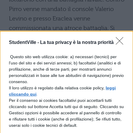
Pirro venne mandato il console Valerio
Levino e presso Eraclea venne
commissionata una atroce battaglia. Si
combattè fortemente ma Pirro con l'aiuto
StudentVille -
La tua privacy è la nostra priorità
degli elefanti alla fine vinse, poichè i soldati
romani mai avevano visto animali così
Questo sito web utilizza cookie: a) necessari (tecnici) per
l'uso del sito e dei servizi annessi; b) facoltativi (analitici e di
grandi e per il terrore girarono le spalle. La
profilazione, anche di terze parti, per mostrarti annunci
notte diede fine al combattimento. Levino
personalizzati in base alle tue abitudini di navigazione) previo
consenso.
di notte fuggì, Pirro prese molti prigionieri e
Il loro utilizzo è regolato dalla relativa cookie policy,
leggi
li trattò con grande onore. Dopo il re
cliccando qui
.
Per il consenso ai cookies facoltativi puoi accettarli tutti
dell'Epiro unì a sè i Sanniti, i Lucani, gli
cliccando sul bottone Accetta tutti qui di seguito. Cliccando su
Abruzzesi e piegò Roma. Dopo che aveva
Gestisci opzioni è possibile accedere al pannello di controllo
e rifiutare tutti i cookie (anche di profilazione); Se rifiuti tutto,
devastato ogni cosa con il fuoco e le armi e
userai solo i cookie tecnici di default.
aveva distrutto i campi della Campania,