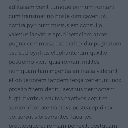
ad italiam venit tumque primum romani
cum transmarino hoste dimicaverunt.
contra pyrrhum missus est consul p.
valerius laevinus.apud heraclem atrox
pugna commissa est. acriter diu pugnatum
est, sed pyrrhus elephantorum quxilio
postremo vicit, quia romani milites
numquam tam ingentia animalia viderant
et ob terrorem tandem terga verterunt. nox
proelio finem dedit; laevinus per noctem
fugit, pyrrhus multos captivos cepit et
summo honore tractavi. postea epiri rex
coniunxit sibi samnites, lucanos
bruttiosque et romam perrexit. postquam