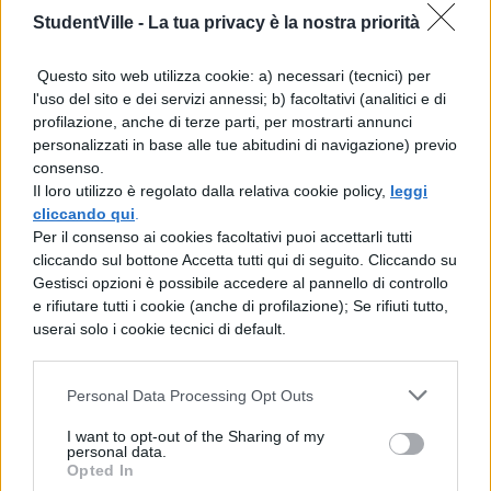
livello in cui manca qualche elettrone o
StudentVille -
La tua privacy è la nostra priorità
sarà totalmente espulso. Tutto,
naturalmente, dipende dall’ energia
Questo sito web utilizza cookie: a) necessari (tecnici) per
l'uso del sito e dei servizi annessi; b) facoltativi (analitici e di
trasferita dall’elettrone primario all’atomo.
profilazione, anche di terze parti, per mostrarti annunci
Trovano largo uso nella diagnostica medica
personalizzati in base alle tue abitudini di navigazione) previo
consenso.
ad esempio pe r ottenere radiografie della
Il loro utilizzo è regolato dalla relativa cookie policy,
leggi
struttura ossea. 3. La radiazione ultravioletta
cliccando qui
.
Per il consenso ai cookies facoltativi puoi accettarli tutti
(UV), invisibile all’occhio umano, presente
cliccando sul bottone Accetta tutti qui di seguito. Cliccando su
anche nella radiazione solare, può essere
Gestisci opzioni è possibile accedere al pannello di controllo
e rifiutare tutti i cookie (anche di profilazione); Se rifiuti tutto,
prodotta artificialmente mediante scariche
userai solo i cookie tecnici di default.
elettriche in un gas rarefatto; tali onde sono
prodotte da atomi, da molecole e nelle
Personal Data Processing Opt Outs
scariche elettriche; dallo studio dell’
I want to opt-out of the Sharing of my
personal data.
interazione UV- materia si ricavano notevoli
Opted In