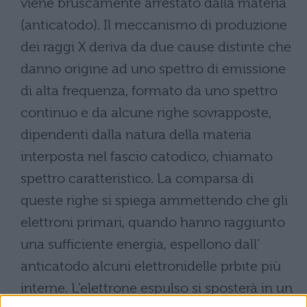
viene bruscamente arrestato dalla materia
(anticatodo). Il meccanismo di produzione
dei raggi X deriva da due cause distinte che
danno origine ad uno spettro di emissione
di alta frequenza, formato da uno spettro
continuo e da alcune righe sovrapposte,
dipendenti dalla natura della materia
interposta nel fascio catodico, chiamato
spettro caratteristico. La comparsa di
queste righe si spiega ammettendo che gli
elettroni primari, quando hanno raggiunto
una sufficiente energia, espellono dall’
anticatodo alcuni elettronidelle prbite più
interne. L’elettrone espulso si sposterà in un