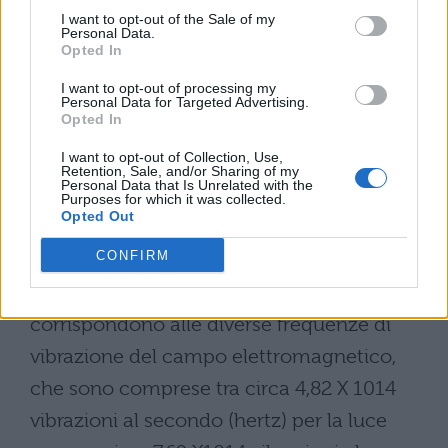
informazioni sulla struttura atomica di
I want to opt-out of the Sale of my
questa. 4. La luce consiste sostanzialmente
Personal Data.
Opted In
di rapidissime oscillazioni del campo
I want to opt-out of processing my
elettromagnetico, in un particolare
Personal Data for Targeted Advertising.
Opted In
intervallo di frequenze che possono essere
I want to opt-out of Collection, Use,
rivelate dall’occhio umano, e che
Retention, Sale, and/or Sharing of my
Personal Data that Is Unrelated with the
costituiscono il cosiddetto campo del
Purposes for which it was collected.
Opted Out
visibile. Essa viene generata dalla
CONFIRM
diseccitazione di elettroni, atomi e
molecole. I diversi colori della luce
corrispondono alle diverse frequenze di
vibrazione del campo elettromagnetico,
che sono comprese tra circa 4,82 X 1014
vibrazioni al secondo (hertz) per la luce