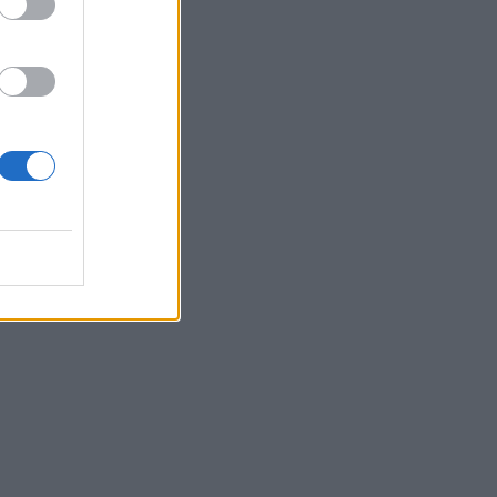
n
la
on