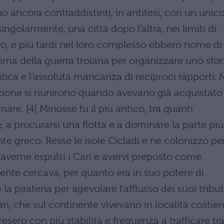
o ancora contraddistinti, in antitesi, con un unic
ingolarmente, una città dopo l’altra, nei limiti di
o, e più tardi nel loro complesso ebbero nome di
rima della guerra troiana per organizzare uno sfo
tica e l’assoluta mancanza di reciproci rapporti. 
ione si riunirono quando avevano già acquistato
re. [4] Minosse fu il più antico, tra quanti
 a procurarsi una flotta e a dominare la parte più
e greco. Resse le isole Cicladi e ne colonizzò pe
verne espulsi i Cari e avervi preposto come
lmente cercava, per quanto era in suo potere di
la pirateria per agevolare l’afflusso dei suoi tribut
rbari, che sul continente vivevano in località costier
esero con più stabilità e frequenza a trafficare tr