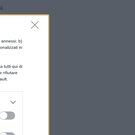
tà
i annessi; b)
onalizzati in
 Ne
 tutti qui di
 rifiutare
ault.
no