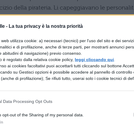
izio della pirateria. Li capeggiavano le personali
per reperire il cibo necessario agli individui più
 centri sforniti di mura difensive, costituiti di
le -
La tua privacy è la nostra priorità
acco: le loro risorse vitali provenivano
web utilizza cookie: a) necessari (tecnici) per l'uso del sito e dei serviz
tà, che mentre non aveva ancora in sé nulla di
analitici e di profilazione, anche di terze parti, per mostrarti annunci pers
e abitudini di navigazione) previo consenso.
o il mezzo per procurarsi una discreta rinomanza.
zzo è regolato dalla relativa cookie policy,
leggi cliccando qui
.
l continente, che ancora ai nostri tempi si
so ai cookies facoltativi puoi accettarli tutti cliccando sul bottone Accetta
ccando su Gestisci opzioni è possibile accedere al pannello di controllo e
o questa professione e i poeti antichi, che
e (anche di profilazione); Se rifiuti tutto, userai solo i cookie tecnici di def
 ai loro eroi, in qualsiasi approdo sbarchino, la
nterrogati non suscitano affatto l’impressione di
l Data Processing Opt Outs
né pare che la giudichino indegna quelli che esigo
ferma praticavano un brigantaggio reciproco. E
o opt-out of the Sharing of my personal data.
ecia, la vita si svolge con queste antiquate
In
i Ozoli, ad esempio, degli Etoli e degli Acarnani e