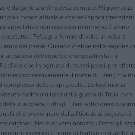
rze e dirigerle a un’impresa comune. Mi pare anzi
ncora il nome attuale e che nell’epoca precedent
 tale appellativo non esistesse nemmeno. Furono
prattutto i Pelasgi a fornire di volta in volta il
ù ampi del paese. Quando crebbe nella regione d
i, accadeva di frequente che gli altri stati li
Fu allora che in ognuno di questi paesi, per effett
si diffuse progressivamente il nome di Elleni; ma n
l complesso delle stirpi greche. Lo testimonia
issuto molto più tardi della guerra di Troia, non
ella sua opera, tutti gli Elleni sotto questo nom
 quelli che provennero dalla Ftiotide al seguito di
eni originari. Nei suoi versi nomina i Danai gli Argi
ai neppure espresso il nome di barbari in quanto, a