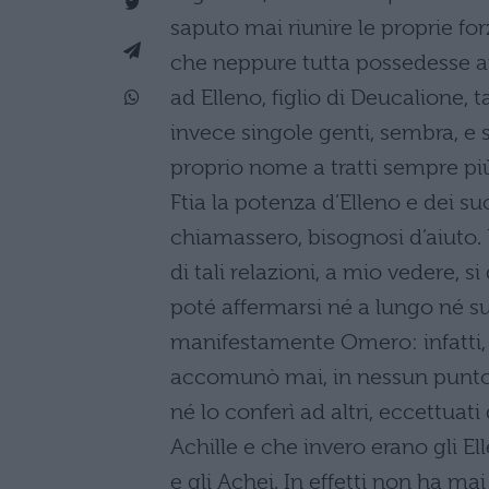
saputo mai riunire le proprie fo
che neppure tutta possedesse a
ad Elleno, figlio di Deucalione,
invece singole genti, sembra, e so
proprio nome a tratti sempre pi
Ftia la potenza d’Elleno e dei suo
chiamassero, bisognosi d’aiuto. 
di tali relazioni, a mio vedere, 
poté affermarsi né a lungo né su
manifestamente Omero: infatti, v
accomunò mai, in nessun punto d
né lo conferì ad altri, eccettuati
Achille e che invero erano gli Ell
e gli Achei. In effetti non ha m