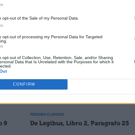
In
dei buoni e della punizione degli empi.
o opt-out of the Sale of my Personal Data.
In
to opt-out of processing my Personal Data for Targeted
ESSARE
ing.
In
PERIODO CLASSICO
o opt-out of Collection, Use, Retention, Sale, and/or Sharing
ersonal Data that Is Unrelated with the Purposes for which it
o 5
De Legibus, Libro 1, Paragrafo 22
lected.
Out
CONFIRM
PERIODO CLASSICO
o 39
De Legibus, Libro 1, Paragrafo 56
PERIODO CLASSICO
o 9
De Legibus, Libro 2, Paragrafo 25