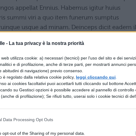
ongos appellat Ennius. Habemus igitur huius
ris summi viri a quo item funerum sumptus
 quinque usque ad minam. Deinceps dicit eadem il
eliqua post mortem tranquillitate bonorum poeni
le -
La tua privacy è la nostra priorità
web utilizza cookie: a) necessari (tecnici) per l'uso del sito e dei serviz
analitici e di profilazione, anche di terze parti, per mostrarti annunci pers
e abitudini di navigazione) previo consenso.
 un sepolcro più alto di quanto non possa essere
zzo è regolato dalla relativa cookie policy,
leggi cliccando qui
.
so ai cookies facoltativi puoi accettarli tutti cliccando sul bottone Accetta
ornate [da cinque uomini], né che vi sia messa
ccando su Gestisci opzioni è possibile accedere al pannello di controllo e
quanto necessario a contenere l'elogio del morto 
e (anche di profilazione); Se rifiuti tutto, userai solo i cookie tecnici di def
ilici, quelli che Ennio chiama "lunghi". Abbiamo
omo eminente circa i sepolcri, da cui viene posto
l Data Processing Opt Outs
funerali a seconda del censo, da una a cinque min
o opt-out of the Sharing of my personal data.
piamo sull'immortalità dell'anima e di quanto ci