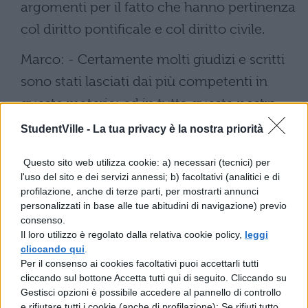
argomenti per il fatto che hanno pertinenza
col diritto pontificale e col diritto civile.
Marco: - Certamente molti giudizi e scritti
sono stati lasciati dai più competenti in
queste materie; ed in tutta questa nostra
conversazione, a qualunque specie di legge
StudentVille -
La tua privacy è la nostra priorità
ci avrà portati la discussione, tratterò entro i
Questo sito web utilizza cookie: a) necessari (tecnici) per
limiti del possibile il nostro diritto civile
l'uso del sito e dei servizi annessi; b) facoltativi (analitici e di
appunto per quel che riguarda quel genere
profilazione, anche di terze parti, per mostrarti annunci
personalizzati in base alle tue abitudini di navigazione) previo
di leggi, ma in modo tale che sia nota la
consenso.
fonte onde emana ogni parte del diritto,
Il loro utilizzo è regolato dalla relativa cookie policy,
leggi
cliccando qui
.
affinchè non riesca difficile, anche con un
Per il consenso ai cookies facoltativi puoi accettarli tutti
minimo d'intelligenza , qualunque nuova
cliccando sul bottone Accetta tutti qui di seguito. Cliccando su
Gestisci opzioni è possibile accedere al pannello di controllo
causa o richiesta di parere si presenti,
e rifiutare tutti i cookie (anche di profilazione); Se rifiuti tutto,