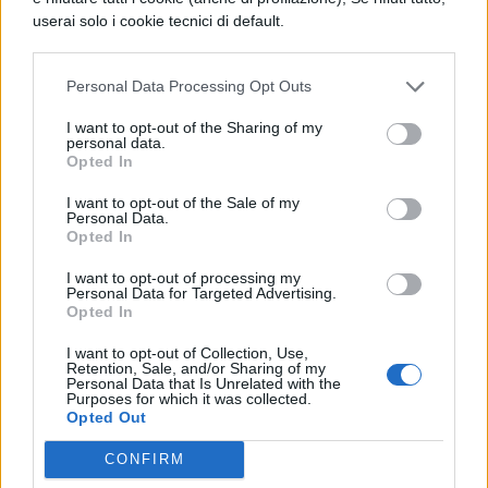
userai solo i cookie tecnici di default.
sostenerla sotto l'aspetto giuridico, una
volta che si sappia da quale principio
Personal Data Processing Opt Outs
occorre partire.
I want to opt-out of the Sharing of my
personal data.
Opted In
I want to opt-out of the Sale of my
Personal Data.
Opted In
I want to opt-out of processing my
Personal Data for Targeted Advertising.
TI POTREBBE INTERESSARE
Opted In
PERIODO CLASSICO
I want to opt-out of Collection, Use,
Retention, Sale, and/or Sharing of my
De Legibus, Libro 1, Paragrafo 10
Personal Data that Is Unrelated with the
Purposes for which it was collected.
Opted Out
PERIODO CLASSICO
CONFIRM
De Legibus, Libro 1, Paragrafo 27