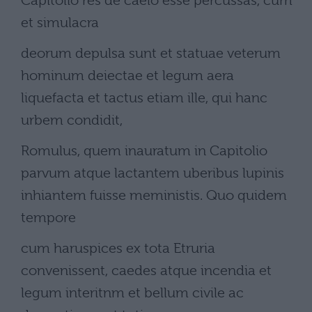
Capitolio res de caelo esse percussas, cum
et simulacra
deorum depulsa sunt et statuae veterum
hominum deiectae et legum aera
liquefacta et tactus etiam ille, qui hanc
urbem condidit,
Romulus, quem inauratum in Capitolio
parvum atque lactantem uberibus lupinis
inhiantem fuisse meministis. Quo quidem
tempore
cum haruspices ex tota Etruria
convenissent, caedes atque incendia et
legum interitnm et bellum civile ac