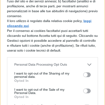
l'uso del sito e dei servizi annessi; b) facoltativi (analitici e di
leggi liquefatte, e ne fu percosso
profilazione, anche di terze parti, per mostrarti annunci
personalizzati in base alle tue abitudini di navigazione) previo
anche colui che fondò questa città,
consenso.
Romolo, che ricorderete era stato
Il loro utilizzo è regolato dalla relativa cookie policy,
leggi
cliccando qui
.
riprodotto in oro nel Campidoglio, piccolo
Per il consenso ai cookies facoltativi puoi accettarli tutti
ed allattato
cliccando sul bottone Accetta tutti qui di seguito. Cliccando su
Gestisci opzioni è possibile accedere al pannello di controllo
e rifiutare tutti i cookie (anche di profilazione); Se rifiuti tutto,
poppante dalle mammelle della lupa. In
userai solo i cookie tecnici di default.
quel tempo, essendo convenuti aruspici da
tutta lEtruria, dissero che si avvicinavano
Personal Data Processing Opt Outs
stragi ed incendi, la scomparsa delle leggi,
I want to opt-out of the Sharing of my
personal data.
una guerra civile intestina ed il tramonto di
Opted In
tutta la città e dellImpero, a meno
I want to opt-out of the Sale of my
Personal Data.
che gli dei immortali, soddisfatti di ogni
Opted In
pretesa, avessero, con la propria forza,