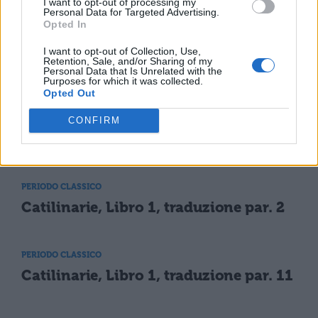
I want to opt-out of processing my
Personal Data for Targeted Advertising.
mutato il corso degli eventi.
Opted In
I want to opt-out of Collection, Use,
Retention, Sale, and/or Sharing of my
Personal Data that Is Unrelated with the
Purposes for which it was collected.
Opted Out
CONFIRM
TI POTREBBE INTERESSARE
PERIODO CLASSICO
Catilinarie, Libro 1, traduzione par. 2
PERIODO CLASSICO
Catilinarie, Libro 1, traduzione par. 11