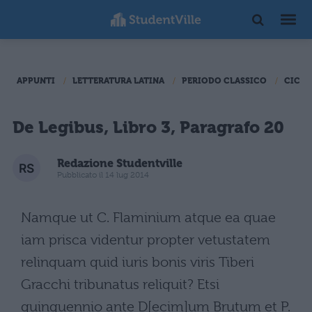
APPUNTI
LETTERATURA LATINA
PERIODO CLASSICO
CICER
De Legibus, Libro 3, Paragrafo 20
Redazione Studentville
Pubblicato il 14 lug 2014
Namque ut C. Flaminium atque ea quae
iam prisca videntur propter vetustatem
relinquam quid iuris bonis viris Tiberi
Gracchi tribunatus reliquit? Etsi
quinquennio ante D[ecim]um Brutum et P.