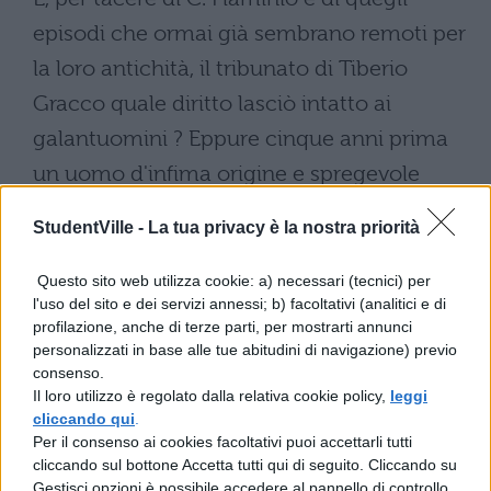
episodi che ormai già sembrano remoti per
la loro antichità, il tribunato di Tiberio
Gracco quale diritto lasciò intatto ai
galantuomini ? Eppure cinque anni prima
un uomo d'infima origine e spregevole
quanto mai, il tribuno della plebe C.
StudentVille -
La tua privacy è la nostra priorità
Curiazio, aveva mandato in prigione D.
Bruto e P. Scipione - che uomini, e quanto
Questo sito web utilizza cookie: a) necessari (tecnici) per
l'uso del sito e dei servizi annessi; b) facoltativi (analitici e di
grandi !-, fatto questo mai verificatosi in
profilazione, anche di terze parti, per mostrarti annunci
passato. Ma il tribunato di C. Gracco con le
personalizzati in base alle tue abitudini di navigazione) previo
consenso.
turbolenze e con quei pugnali, che egli
Il loro utilizzo è regolato dalla relativa cookie policy,
leggi
stesso affermò d'aver gettato nel Foro,
cliccando qui
.
Per il consenso ai cookies facoltativi puoi accettarli tutti
affinchè con essi i cittadini si sgozzassero
cliccando sul bottone Accetta tutti qui di seguito. Cliccando su
fra di loro, non sconvolse forse del tutto le
Gestisci opzioni è possibile accedere al pannello di controllo