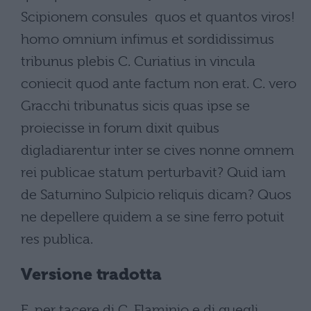
Scipionem consules  quos et quantos viros! 
homo omnium infimus et sordidissimus
tribunus plebis C. Curiatius in vincula
coniecit quod ante factum non erat. C. vero
Gracchi tribunatus sicis quas ipse se
proiecisse in forum dixit quibus
digladiarentur inter se cives nonne omnem
rei publicae statum perturbavit? Quid iam
de Saturnino Sulpicio reliquis dicam? Quos
ne depellere quidem a se sine ferro potuit
res publica.
Versione tradotta
E, per tacere di C. Flaminio e di quegli