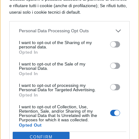
e rifiutare tutti i cookie (anche di profilazione); Se rifiuti tutto,
condizioni dello Stato? E che altro dovrei
userai solo i cookie tecnici di default.
dire ormai di Saturnino, di Sulpicio, di tutti
gli altri? E questi lo Stato non potè
Personal Data Processing Opt Outs
allontanare da sé senza l'uso delle armi.
I want to opt-out of the Sharing of my
personal data.
Opted In
I want to opt-out of the Sale of my
Personal Data.
Opted In
I want to opt-out of processing my
Personal Data for Targeted Advertising.
Opted In
TI POTREBBE INTERESSARE
I want to opt-out of Collection, Use,
Retention, Sale, and/or Sharing of my
PERIODO CLASSICO
Personal Data that Is Unrelated with the
De Legibus, Libro 1, Paragrafo 12
Purposes for which it was collected.
Opted Out
CONFIRM