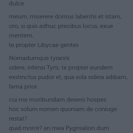
dulce
meum, miserere domus labentis et istam,
oro, si quis adhuc precibus locus, exue
mentem.
te propter Libycae gentes
Nomadumque tyranni
odere, infensi Tyrii; te propter eundem
exstinctus pudor et, qua sola sidera adibam,
fama prior.
cui me moribundam deseris hospes
hoc solum nomen quoniam de coniuge
restat?
quid moror? an mea Pygmalion dum