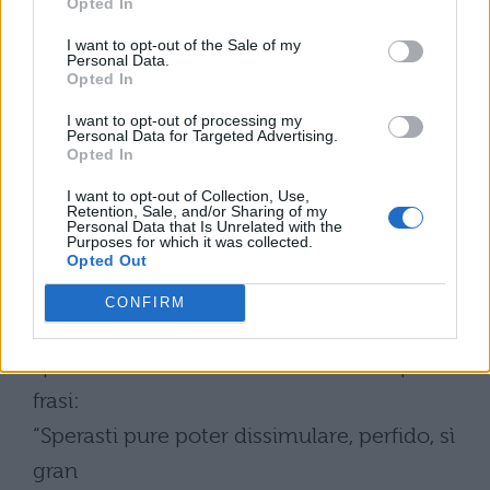
Opted In
la città
I want to opt-out of the Sale of my
smania come baccante, come Tiade
Personal Data.
Opted In
scossa, iniziati i
I want to opt-out of processing my
Personal Data for Targeted Advertising.
riti,
Opted In
quando udito Bacco, le orge triennali la
I want to opt-out of Collection, Use,
stimolano
Retention, Sale, and/or Sharing of my
Personal Data that Is Unrelated with the
Purposes for which it was collected.
ed il notturno Citerone la chiama col
Opted Out
frastuono.
CONFIRM
Infine
spontaneamente affronta Enea con queste
frasi:
“Sperasti pure poter dissimulare, perfido, sì
gran