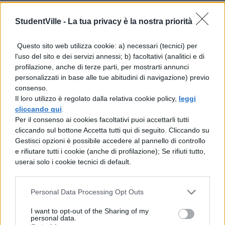
dell’Eneide: Testo tradotto,
versi 296-330 Libro 4 – il
StudentVille -
La tua privacy è la nostra priorità
discorso di Didone
Questo sito web utilizza cookie: a) necessari (tecnici) per
l'uso del sito e dei servizi annessi; b) facoltativi (analitici e di
Ma la regina (chi potrebbe ingannare un
profilazione, anche di terze parti, per mostrarti annunci
personalizzati in base alle tue abitudini di navigazione) previo
amante?)
consenso.
presentì, per prima colse i movimenti
Il loro utilizzo è regolato dalla relativa cookie policy,
leggi
cliccando qui
.
futuri
Per il consenso ai cookies facoltativi puoi accettarli tutti
cliccando sul bottone Accetta tutti qui di seguito. Cliccando su
temendo ogni sicurezza. La stessa empia
Gestisci opzioni è possibile accedere al pannello di controllo
Fama riferì
e rifiutare tutti i cookie (anche di profilazione); Se rifiuti tutto,
userai solo i cookie tecnici di default.
a lei impazzita, che si allestiva la flotta e si
preparava la
Personal Data Processing Opt Outs
rotta.
I want to opt-out of the Sharing of my
personal data.
Impazza annichilita nel cuore e furiosa per