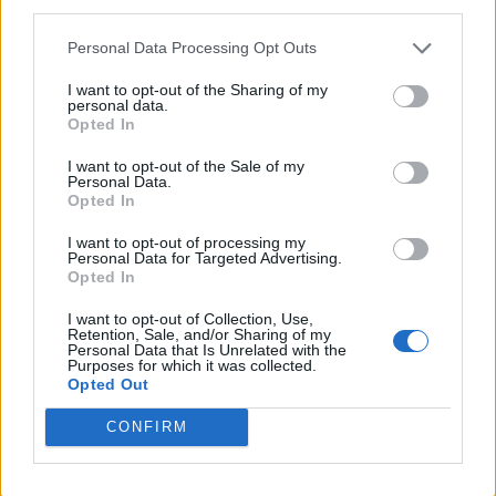
riferiscono: (che) tutti gli Svevi, dopo che
Personal Data Processing Opt Outs
erano giunte notizie piuttosto sicure
I want to opt-out of the Sharing of my
sull’esercito dei Romani, con tutte le truppe
personal data.
Opted In
loro e degli alleati, che avevano radunato, si
I want to opt-out of the Sale of my
erano raccolti completamente agli estremi
Personal Data.
Opted In
confini; lì c’era una selva di infinita
I want to opt-out of processing my
grandezza, che si chiama Baceni; questa si
Personal Data for Targeted Advertising.
Opted In
estende molto all’interno e gettata come
un muro naturale blocca da
I want to opt-out of Collection, Use,
Retention, Sale, and/or Sharing of my
danneggiamenti ed incursioni i Cherusci
Personal Data that Is Unrelated with the
Purposes for which it was collected.
Opted Out
dagli Svevi e gli Svevi dai Cherusci. All’inizio
di quella selva gli Svevi avevano deciso di
CONFIRM
aspettare l’arrivo dei Romani.