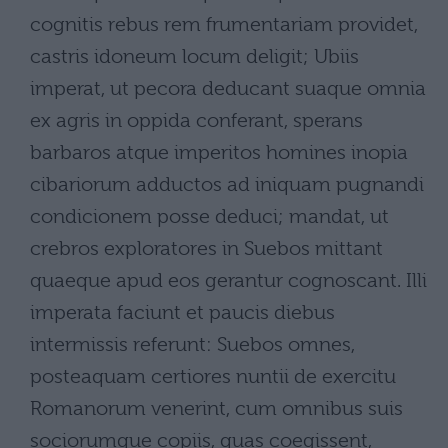
cognitis rebus rem frumentariam providet,
castris idoneum locum deligit; Ubiis
imperat, ut pecora deducant suaque omnia
ex agris in oppida conferant, sperans
barbaros atque imperitos homines inopia
cibariorum adductos ad iniquam pugnandi
condicionem posse deduci; mandat, ut
crebros exploratores in Suebos mittant
quaeque apud eos gerantur cognoscant. Illi
imperata faciunt et paucis diebus
intermissis referunt: Suebos omnes,
posteaquam certiores nuntii de exercitu
Romanorum venerint, cum omnibus suis
sociorumque copiis, quas coegissent,