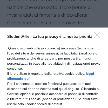
nazioni che sono sotto il loro potere di
inviare aiuti di fanteria e di cavalleria.
Conosciute queste cose provvede il
vettovagliamento, sceglie un luogo adatto
StudentVille -
La tua privacy è la nostra priorità
per gli accampamenti; ordina agli Ubi di
portare via le mandrie e di radunare tutte le
Questo sito web utilizza cookie: a) necessari (tecnici) per
loro cose dai campi in città, sperando che
l'uso del sito e dei servizi annessi; b) facoltativi (analitici e di
profilazione, anche di terze parti, per mostrarti annunci
uomini barbari ed inesperti spinti dalla
personalizzati in base alle tue abitudini di navigazione) previo
mancanza delle cibarie possano essere
consenso.
Il loro utilizzo è regolato dalla relativa cookie policy,
leggi
indotti ad una sfavorevole condizione di
cliccando qui
.
Per il consenso ai cookies facoltativi puoi accettarli tutti
combattere; comanda di inviare continui
cliccando sul bottone Accetta tutti qui di seguito. Cliccando su
esploratori dagli Svevi e sapere le cose che
Gestisci opzioni è possibile accedere al pannello di controllo
e rifiutare tutti i cookie (anche di profilazione); Se rifiuti tutto,
si fanno presso di loro. Essi eseguono i
userai solo i cookie tecnici di default.
comandi e trascorsi pochi giorni