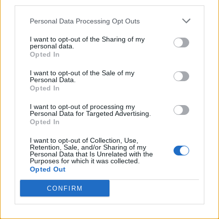
disponibilità di tal genere, ricorrono anche
Personal Data Processing Opt Outs
a sacrifici di innocenti.
I want to opt-out of the Sharing of my
personal data.
Opted In
GAIO GIULIO CESARE: VERSIONI
I want to opt-out of the Sale of my
Personal Data.
TRADOTTE E OPERE
Opted In
Scopri tutte le risorse per lo studio e la
I want to opt-out of processing my
Personal Data for Targeted Advertising.
traduzione delle versioni di Giulio Cesare:
Opted In
I want to opt-out of Collection, Use,
De Bello Civili Giulio Cesare: versioni
Retention, Sale, and/or Sharing of my
Personal Data that Is Unrelated with the
tradotte
Purposes for which it was collected.
Opted Out
De Bello Gallico Giulio Cesare: versioni
CONFIRM
tradotte