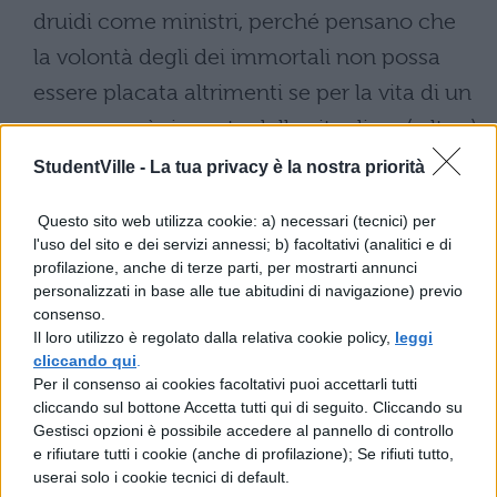
druidi come ministri, perché pensano che
la volontà degli dei immortali non possa
essere placata altrimenti se per la vita di un
uomo non è ripagata dalla vita di un ( altro )
uomo, e a spese pubbliche hanno stabilito
StudentVille -
La tua privacy è la nostra priorità
sacrifici di tal genere. Altri hanno statue di
Questo sito web utilizza cookie: a) necessari (tecnici) per
enorme grandezza, le cui membra
l'uso del sito e dei servizi annessi; b) facoltativi (analitici e di
intessute di vimini riempiono di uomini vivi;
profilazione, anche di terze parti, per mostrarti annunci
personalizzati in base alle tue abitudini di navigazione) previo
ed essendo queste (statue) bruciate, gli
consenso.
Il loro utilizzo è regolato dalla relativa cookie policy,
uomini, circondati dalla fiamma, muoiono. I
leggi
cliccando qui
.
supplizi di coloro che siano stati sorpresi
Per il consenso ai cookies facoltativi puoi accettarli tutti
cliccando sul bottone Accetta tutti qui di seguito. Cliccando su
nel furto o nella rapina o colpevoli di
Gestisci opzioni è possibile accedere al pannello di controllo
qualcosa, ritengono siano più graditi agli
e rifiutare tutti i cookie (anche di profilazione); Se rifiuti tutto,
userai solo i cookie tecnici di default.
dei immortali. Ma quando manca la