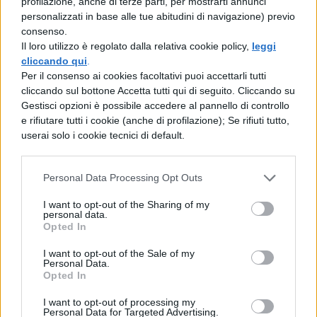
profilazione, anche di terze parti, per mostrarti annunci
personalizzati in base alle tue abitudini di navigazione) previo
consenso.
Il loro utilizzo è regolato dalla relativa cookie policy,
leggi
cliccando qui
.
Per il consenso ai cookies facoltativi puoi accettarli tutti
TI POTREBBE INTERESSARE
cliccando sul bottone Accetta tutti qui di seguito. Cliccando su
Gestisci opzioni è possibile accedere al pannello di controllo
PERIODO CLASSICO
e rifiutare tutti i cookie (anche di profilazione); Se rifiuti tutto,
userai solo i cookie tecnici di default.
Cesare: opere e versioni
tradotte
Personal Data Processing Opt Outs
I want to opt-out of the Sharing of my
personal data.
PERIODO CLASSICO
Opted In
De Bello Gallico, Libro 1 - Par. 12
I want to opt-out of the Sale of my
Personal Data.
Opted In
PERIODO CLASSICO
I want to opt-out of processing my
De Bello Gallico, Libro 7 - Par. 77
Personal Data for Targeted Advertising.