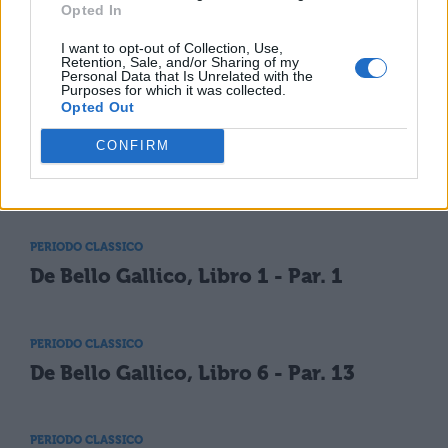
Opted In
I want to opt-out of Collection, Use,
PERIODO CLASSICO
Retention, Sale, and/or Sharing of my
Personal Data that Is Unrelated with the
De Bello Gallico, Libro 6 - Par. 11
Purposes for which it was collected.
Opted Out
CONFIRM
PERIODO CLASSICO
De Bello Gallico, Libro 7 - Par. 17
PERIODO CLASSICO
De Bello Gallico, Libro 1 - Par. 1
PERIODO CLASSICO
De Bello Gallico, Libro 6 - Par. 13
PERIODO CLASSICO