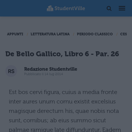
APPUNTI
LETTERATURA LATINA
PERIODO CLASSICO
CESAR
De Bello Gallico, Libro 6 - Par. 26
Redazione Studentville
Pubblicato il 14 lug 2014
Est bos cervi figura, cuius a media fronte
inter aures unum cornu existit excelsius
magisque derectum his, quae nobis nota
sunt, cornibus; ab eius summo sicut
palmae ramique late diffunduntur. Eadem